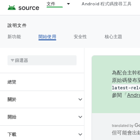
文件
Android 程式碼搜尋工具
說明文件
新功能
開始使用
安全性
核心主題
為配合主幹穩
原始碼發布至
總覽
latest-rel
參閱「
And
關於
開始
但可能會出
下載