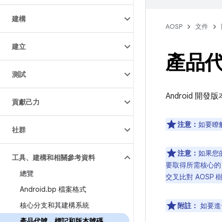
建構
AOSP
文件
建立
產品
測試
Android 
貢獻己力
注意：
如要瞭解
社群
注意：
如果您
工具、建構和相關參考資料
要取得所需核心
總覽
交叉比對 AOSP
Android
.
bp 檔案格式
核心分支和其建構系統
附註：
如要進
產品代號、標記和版本號碼