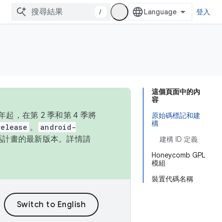
/
登入
這個頁面中的內
容
，在第 2 季和第 4 季將
原始碼標記和建
構
release
。
android-
始碼計畫的最新版本。詳情請
建構 ID 定義
Honeycomb GPL
模組
裝置代碼名稱