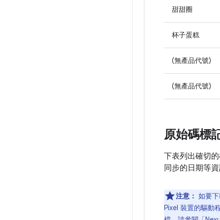
甜甜圈
杯子蛋糕
(無產品代號)
(無產品代號)
原始碼標
下表列出確切的
同步的日期等資
注意：
如要下載
Pixel 裝置的驅
檔，請參閱「
Nex