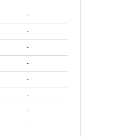
-
-
-
-
-
-
-
-