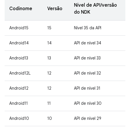
Nível de API/versão
Codinome
Versão
do NDK
Android15
15
Nível 35 da API
Android14
14
API de nível 34
Android13
13
API de nível 33
Android12L
12
API de nível 32
Android12
12
API de nível 31
Android11
11
API de nível 30
Android10
10
API de nível 29