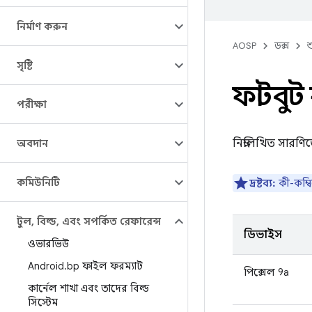
নির্মাণ করুন
AOSP
ডক্স
শ
সৃষ্টি
ফাস্টবুট
পরীক্ষা
নিম্নলিখিত সারণি
অবদান
কমিউনিটি
দ্রষ্টব্য:
কী-কম্
টুল
,
বিল্ড
,
এবং সম্পর্কিত রেফারেন্স
ডিভাইস
ওভারভিউ
Android
.
bp ফাইল ফরম্যাট
পিক্সেল 9a
কার্নেল শাখা এবং তাদের বিল্ড
সিস্টেম