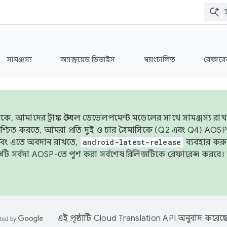
সামঞ্জস্য
অ্যান্ড্রয়েড ডিভাইস
স্বয়ংচালিত
রেফারেন
ে, আমাদের ট্রাঙ্ক স্টেবল ডেভেলপমেন্ট মডেলের সাথে সামঞ্জস্য রাখতে
 নিশ্চিত করতে, আমরা প্রতি দুই ও চার ত্রৈমাসিকে (Q2 এবং Q4) A
এবং এতে অবদান রাখতে,
android-latest-release
ব্যবহার কর
ব্রাঞ্চটি সর্বদা AOSP-তে পুশ করা সর্বশেষ রিলিজটিকে রেফারেন্স করব
এই পৃষ্ঠাটি
Cloud Translation API
অনুবাদ করেছে