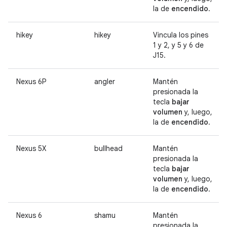
la de
encendido
.
hikey
hikey
Vincula los pines
1 y 2, y 5 y 6 de
J15.
Nexus 6P
angler
Mantén
presionada la
tecla
bajar
volumen
y, luego,
la de
encendido
.
Nexus 5X
bullhead
Mantén
presionada la
tecla
bajar
volumen
y, luego,
la de
encendido
.
Nexus 6
shamu
Mantén
presionada la