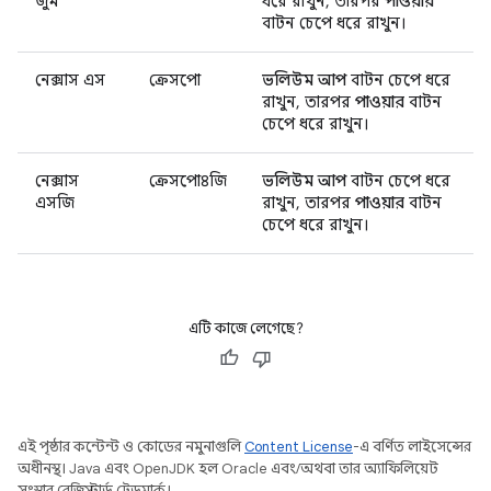
জুম
ধরে রাখুন, তারপর
পাওয়ার
বাটন চেপে ধরে রাখুন।
নেক্সাস এস
ক্রেসপো
ভলিউম আপ
বাটন চেপে ধরে
রাখুন, তারপর
পাওয়ার
বাটন
চেপে ধরে রাখুন।
নেক্সাস
ক্রেসপো৪জি
ভলিউম আপ
বাটন চেপে ধরে
এসজি
রাখুন, তারপর
পাওয়ার
বাটন
চেপে ধরে রাখুন।
এটি কাজে লেগেছে?
এই পৃষ্ঠার কন্টেন্ট ও কোডের নমুনাগুলি
Content License
-এ বর্ণিত লাইসেন্সের
অধীনস্থ। Java এবং OpenJDK হল Oracle এবং/অথবা তার অ্যাফিলিয়েট
সংস্থার রেজিস্টার্ড ট্রেডমার্ক।