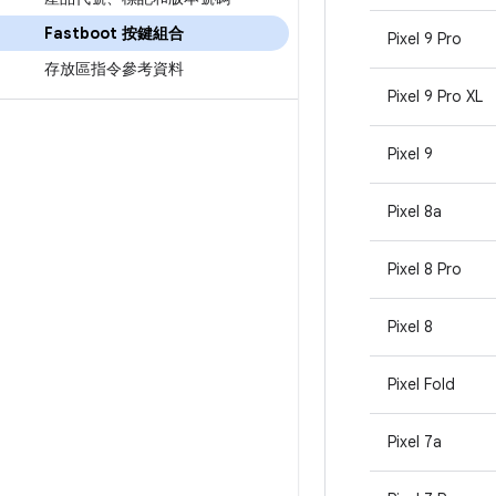
Fastboot 按鍵組合
Pixel 9 Pro
存放區指令參考資料
Pixel 9 Pro XL
Pixel 9
Pixel 8a
Pixel 8 Pro
Pixel 8
Pixel Fold
Pixel 7a