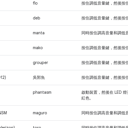
flo
按住
調低音量
鍵，然後按
deb
按住
調低音量
鍵，然後按
manta
同時按住
調高音量
和
調低
mako
按住
調低音量
鍵，然後按
grouper
按住
調低音量
鍵，然後按
12)
吳郭魚
按住
調低音量
鍵，然後按
phantasm
啟動裝置，然後在 LED 
紅色。
 GSM
maguro
同時按住
調高音量
和
調低
Verizon)
toro
同時按住
調高音量
和
調低