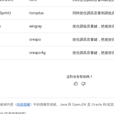
Sprint)
toroplus
同時按住
調高音量
和
調低
m
wingray
按住
調低音量
鍵，然後按
crespo
按住
調高音量
鍵，然後按
crespo4g
按住
調高音量
鍵，然後按
這對你有幫助嗎？
碼範例均受《
內容授權
》中的授權所規範。Java 與 OpenJDK 是 Oracle 
18 (世界標準時間)。