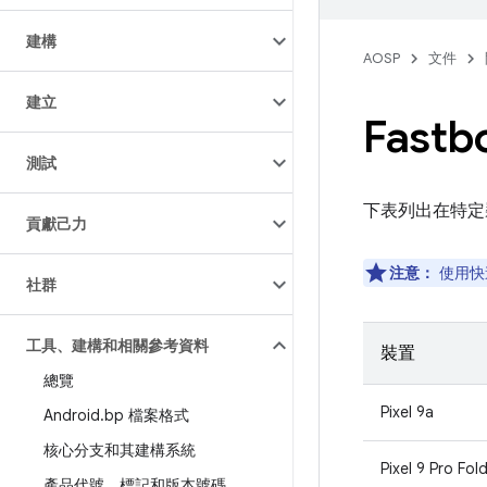
建構
AOSP
文件
建立
Fast
測試
下表列出在特定裝
貢獻己力
注意：
使用快
社群
工具、建構和相關參考資料
裝置
總覽
Pixel 9a
Android
.
bp 檔案格式
核心分支和其建構系統
Pixel 9 Pro Fol
產品代號、標記和版本號碼