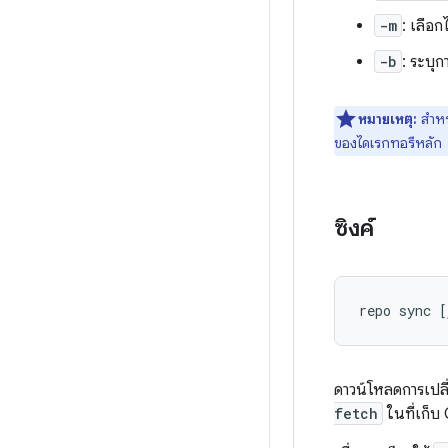
-m
: เลือ
-b
: ระบุก
หมายเหตุ:
สำหร
ของไดเรกทอรีหลัก
ซิงค์
repo sync [
ดาวน์โหลดการเปลี
fetch
ในที่เก็บ