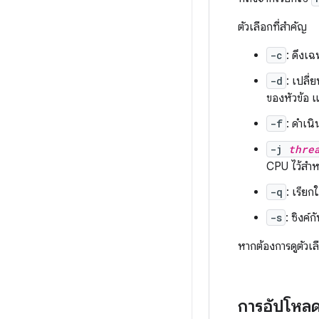
ตัวเลือกที่สำคัญ
-c
: ดึงเ
-d
: เปลี่
ของหัวข้อ แ
-f
: ดำเนิ
-j
thre
CPU ไว้สำหร
-q
: เรีย
-s
: ซิงค์
หากต้องการดูตัวเลื
การอัปโหล