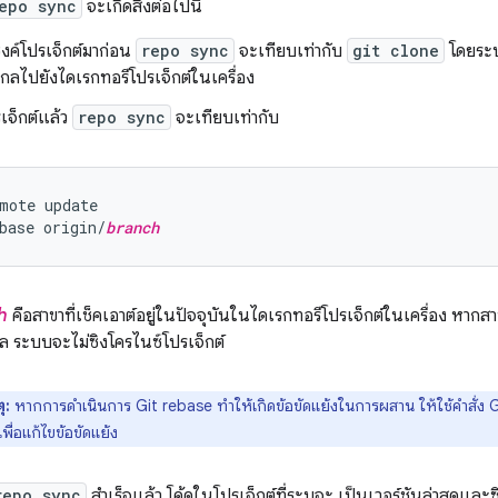
epo sync
จะเกิดสิ่งต่อไปนี้
ิงค์โปรเจ็กต์มาก่อน
repo sync
จะเทียบเท่ากับ
git clone
โดยระบ
ไกลไปยังไดเรกทอรีโปรเจ็กต์ในเครื่อง
เจ็กต์แล้ว
repo sync
จะเทียบเท่ากับ
mote update

base origin/
branch
h
คือสาขาที่เช็คเอาต์อยู่ในปัจจุบันในไดเรกทอรีโปรเจ็กต์ในเครื่อง หากสา
ล ระบบจะไม่ซิงโครไนซ์โปรเจ็กต์
ุ:
หากการดำเนินการ Git rebase ทำให้เกิดข้อขัดแย้งในการผสาน ให้ใช้คำสั่ง G
เพื่อแก้ไขข้อขัดแย้ง
repo sync
สำเร็จแล้ว โค้ดในโปรเจ็กต์ที่ระบุจะ เป็นเวอร์ชันล่าสุดและซ