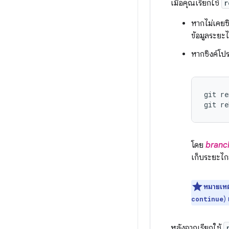
เมื่อคุณเรียกใช้
r
หากไม่เคยซ
ข้อมูลระยะ
หากซิงค์โปร
git re
git re
โดย
branc
เก็บระยะไก
หมายเหต
) 
continue
หลังจากเรียกใช้