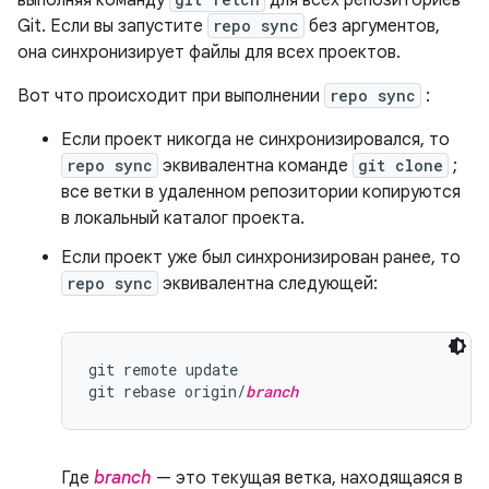
выполняя команду
для всех репозиториев
Git. Если вы запустите
repo sync
без аргументов,
она синхронизирует файлы для всех проектов.
Вот что происходит при выполнении
repo sync
:
Если проект никогда не синхронизировался, то
repo sync
эквивалентна команде
git clone
;
все ветки в удаленном репозитории копируются
в локальный каталог проекта.
Если проект уже был синхронизирован ранее, то
repo sync
эквивалентна следующей:
git remote update

git rebase origin/
branch
Где
branch
— это текущая ветка, находящаяся в