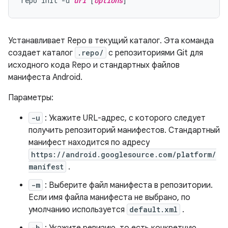
repo init -u 
url
 [
options
Устанавливает Repo в текущий каталог. Эта команда
создает каталог
.repo/
с репозиториями Git для
исходного кода Repo и стандартных файлов
манифеста Android.
Параметры:
-u
: Укажите URL-адрес, с которого следует
получить репозиторий манифестов. Стандартный
манифест находится по адресу
https://android.googlesource.com/platform/
manifest
.
-m
: Выберите файл манифеста в репозитории.
Если имя файла манифеста не выбрано, по
умолчанию используется
default.xml
.
-b