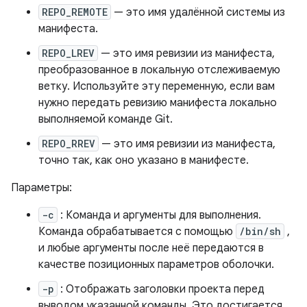
REPO_REMOTE
— это имя удалённой системы из
манифеста.
REPO_LREV
— это имя ревизии из манифеста,
преобразованное в локальную отслеживаемую
ветку. Используйте эту переменную, если вам
нужно передать ревизию манифеста локально
выполняемой команде Git.
REPO_RREV
— это имя ревизии из манифеста,
точно так, как оно указано в манифесте.
Параметры:
-c
: Команда и аргументы для выполнения.
Команда обрабатывается с помощью
/bin/sh
,
и любые аргументы после неё передаются в
качестве позиционных параметров оболочки.
-p
: Отображать заголовки проекта перед
выводом указанной команды. Это достигается