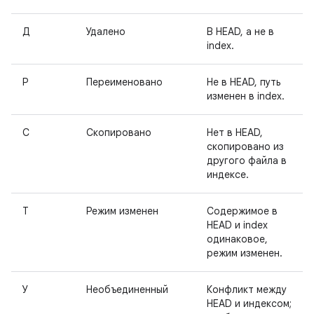
Д
Удалено
В HEAD, а не в
index.
Р
Переименовано
Не в HEAD, путь
изменен в index.
С
Скопировано
Нет в HEAD,
скопировано из
другого файла в
индексе.
Т
Режим изменен
Содержимое в
HEAD и index
одинаковое,
режим изменен.
У
Необъединенный
Конфликт между
HEAD и индексом;