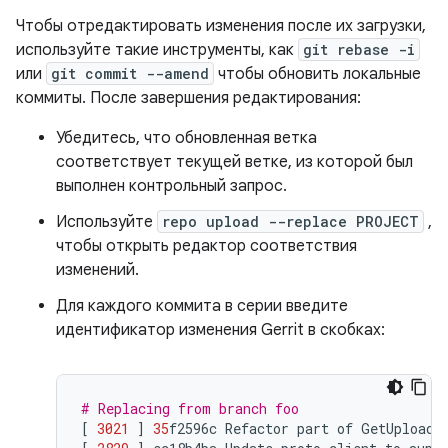
Чтобы отредактировать изменения после их загрузки,
используйте такие инструменты, как
git rebase -i
или
git commit --amend
чтобы обновить локальные
коммиты. После завершения редактирования:
Убедитесь, что обновленная ветка
соответствует текущей ветке, из которой был
выполнен контрольный запрос.
Используйте
repo upload --replace PROJECT
,
чтобы открыть редактор соответствия
изменений.
Для каждого коммита в серии введите
идентификатор изменения Gerrit в скобках:
# Replacing from branch foo
[
3021
]
35
f2596c
Refactor
part
of
GetUploada