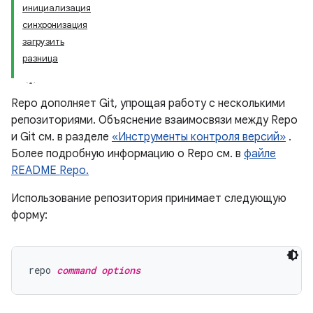
инициализация
синхронизация
загрузить
разница
Repo дополняет Git, упрощая работу с несколькими
репозиториями. Объяснение взаимосвязи между Repo
и Git см. в разделе
«Инструменты контроля версий»
.
Более подробную информацию о Repo см. в
файле
README Repo.
Использование репозитория принимает следующую
форму:
repo 
command options