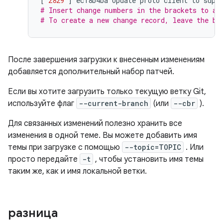
[
2829
]
ec18b4ba
Update
proto
client
to
supp
# Insert change numbers in the brackets to ad
# To create a new change record, leave the br
После завершения загрузки к внесенным изменениям
добавляется дополнительный набор патчей.
Если вы хотите загрузить только текущую ветку Git,
используйте флаг
--current-branch
(или
--cbr
).
Для связанных изменений полезно хранить все
изменения в одной теме. Вы можете добавить имя
темы при загрузке с помощью
--topic=TOPIC
. Или
просто передайте
-t
, чтобы установить имя темы
таким же, как и имя локальной ветки.
разница