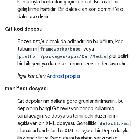
komutuyla başlatılan geçici bir dal. Bu, aktif bir
geliştirme hattıdır. Bir daldaki en son commit'e o
dalın
ucu
denir.
Git kod deposu
Bazen
proje
olarak da adlandırılan bu bölüm, kod
tabanının
frameworks/base
veya
platform/packages/apps/Car/Media
gibi belirli
bir bileşeni ya da cihaz türünü temsil eden kısmıdır.
İlgili konular:
Android projesi
manifest dosyası
Git depolarının dallara göre gruplandırılmasını, bu
depoların hangi Git revizyonlarında kullanıma
sunulacağını ve dosya sistemindeki düzenlerini
açıklayan bir XML dosyası. Genellikle
default.xml
olarak adlandırılan bu XML dosyası, bir Repo dalıyla
ilişkilendirilir ve Repo dalını başlatıp senkronize