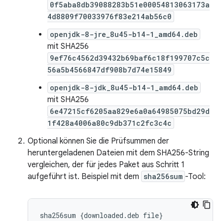
0f5aba8db39088283b51e00054813063173a
4d8809f70033976f83e214ab56c0
openjdk-8-jre_8u45-b14-1_amd64.deb
mit SHA256
9ef76c4562d39432b69baf6c18f199707c5c
56a5b4566847df908b7d74e15849
openjdk-8-jdk_8u45-b14-1_amd64.deb
mit SHA256
6e47215cf6205aa829e6a0a64985075bd29d
1f428a4006a80c9db371c2fc3c4c
Optional können Sie die Prüfsummen der
heruntergeladenen Dateien mit dem SHA256-String
vergleichen, der für jedes Paket aus Schritt 1
aufgeführt ist. Beispiel mit dem
sha256sum
-Tool:
sha256sum
{
downloaded
.
deb
file
}