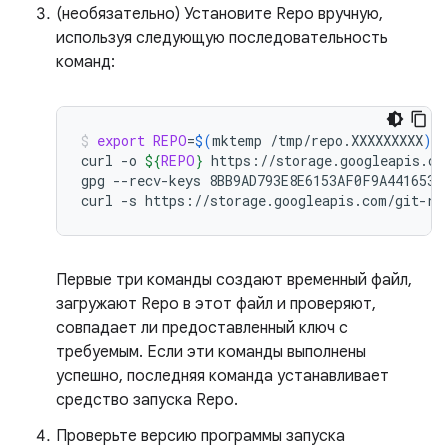
(необязательно) Установите Repo вручную,
используя следующую последовательность
команд:
export
REPO
=
$(
mktemp
/tmp/repo.XXXXXXXXX
)
curl
-o
${
REPO
}
https://storage.googleapis.com
gpg
--recv-keys
8BB9AD793E8E6153AF0F9A4416530D
curl
-s
https://storage.googleapis.com/git-re
Первые три команды создают временный файл,
загружают Repo в этот файл и проверяют,
совпадает ли предоставленный ключ с
требуемым. Если эти команды выполнены
успешно, последняя команда устанавливает
средство запуска Repo.
Проверьте версию программы запуска