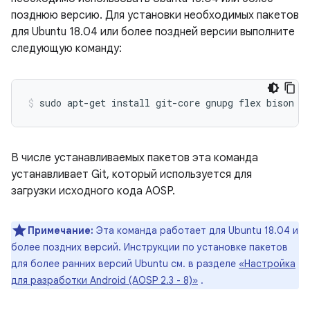
позднюю версию. Для установки необходимых пакетов
для Ubuntu 18.04 или более поздней версии выполните
следующую команду:
sudo
apt-get
install
git-core
gnupg
flex
bison
b
В числе устанавливаемых пакетов эта команда
устанавливает Git, который используется для
загрузки исходного кода AOSP.
Примечание:
Эта команда работает для Ubuntu 18.04 и
более поздних версий. Инструкции по установке пакетов
для более ранних версий Ubuntu см. в разделе
«Настройка
для разработки Android (AOSP 2.3 - 8)»
.