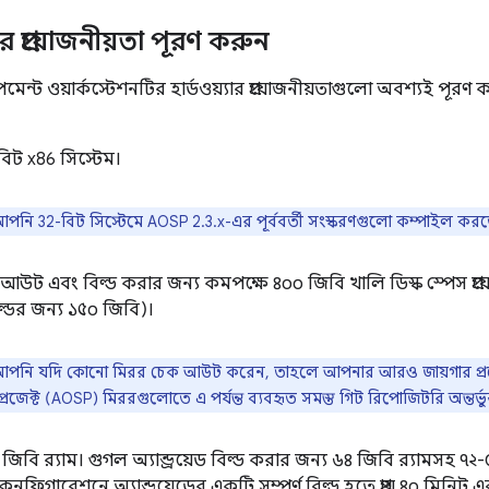
ের প্রয়োজনীয়তা পূরণ করুন
্ট ওয়ার্কস্টেশনটির হার্ডওয়্যার প্রয়োজনীয়তাগুলো অবশ্যই পূরণ 
িট x86 সিস্টেম।
পনি 32-বিট সিস্টেমে AOSP 2.3.x-এর পূর্ববর্তী সংস্করণগুলো কম্পাইল কর
উট এবং বিল্ড করার জন্য কমপক্ষে ৪০০ জিবি খালি ডিস্ক স্পেস প্
্ডের জন্য ১৫০ জিবি)।
পনি যদি কোনো মিরর চেক আউট করেন, তাহলে আপনার আরও জায়গার প্রয়োজন হ
্রজেক্ট (AOSP) মিররগুলোতে এ পর্যন্ত ব্যবহৃত সমস্ত গিট রিপোজিটরি অন্তর্ভুক
 জিবি র‍্যাম। গুগল অ্যান্ড্রয়েড বিল্ড করার জন্য ৬৪ জিবি র‍্যামসহ
র কনফিগারেশনে অ্যান্ড্রয়েডের একটি সম্পূর্ণ বিল্ড হতে প্রায় ৪০ মিনিট 