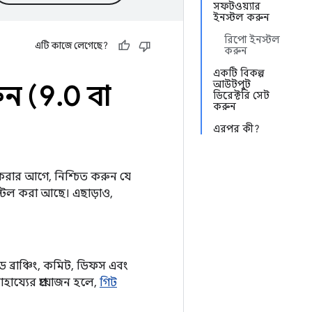
সফটওয়্যার
ইনস্টল করুন
রিপো ইনস্টল
এটি কাজে লেগেছে?
করুন
একটি বিকল্প
আউটপুট
ন (9
.
0 বা
ডিরেক্টরি সেট
করুন
এরপর কী?
ড করার আগে, নিশ্চিত করুন যে
ইনস্টল করা আছে। এছাড়াও,
়েড ব্রাঞ্চিং, কমিট, ডিফস এবং
য্যের প্রয়োজন হলে,
গিট