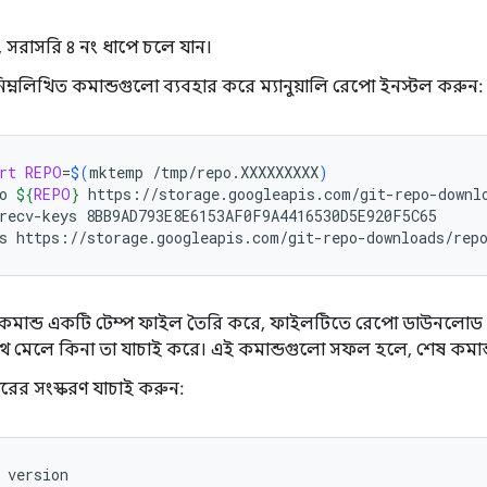
সরাসরি ৪ নং ধাপে চলে যান।
িম্নলিখিত কমান্ডগুলো ব্যবহার করে ম্যানুয়ালি রেপো ইনস্টল করুন:
rt
REPO
=
$(
mktemp
/tmp/repo.XXXXXXXXX
)
o
${
REPO
}
https://storage.googleapis.com/git-repo-downlo
recv-keys
8BB9AD793E8E6153AF0F9A4416530D5E920F5C65

s
https://storage.googleapis.com/git-repo-downloads/rep
ি কমান্ড একটি টেম্প ফাইল তৈরি করে, ফাইলটিতে রেপো ডাউনলোড করে এ
ে মেলে কিনা তা যাচাই করে। এই কমান্ডগুলো সফল হলে, শেষ কমান্
রের সংস্করণ যাচাই করুন:
version