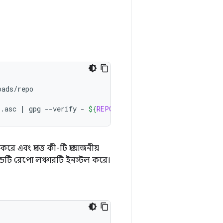
ads/repo

o.asc
|
gpg
--verify
-
${
REPO
}
 && 
install
-m
755
${
REPO
বং প্রদত্ত কী-টি প্রয়োজনীয়
ডটি রেপো লঞ্চারটি ইনস্টল করে।