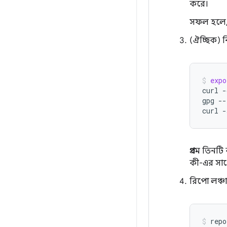
করে।
সফল হলে, 
(ঐচ্ছিক) ন
expo
curl
-
gpg
--
curl
-
প্রথম তিনট
কী-এর সাথ
রিপো লঞ্চা
repo