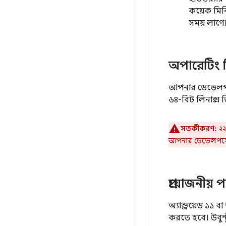
কয়েক মিনি
সময় লাগে
অপারেটিং স
আপনার ডেভেলপমেন
৬৪-বিট লিনাক্স 
সতর্কীকরণ:
২২
আপনার ডেভেলপমেন্
প্রয়োজনীয
অ্যান্ড্রয়েড ১১
করতে হবে। উবুন্ট