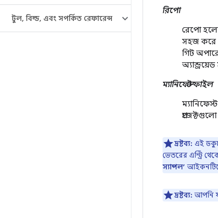
রিপো
টুল
,
বিল্ড
,
এবং সম্পর্কিত রেফারেন্স
রেপো হলো 
সহজ করে ত
গিট অপারে
অ্যান্ড্রয়
ম্যানিফেস্ট ফাইল
ম্যানিফেস্
প্রজেক্টগুল
দ্রষ্টব্য:
এই ডকুম
ভেতরের এন্ট্রি থে
স্যাম্পল’
আইকনটিতে
দ্রষ্টব্য:
আপনি যদ