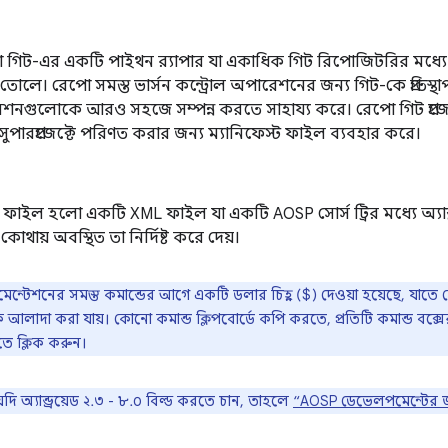
গিট-এর একটি পাইথন র‍্যাপার যা একাধিক গিট রিপোজিটরির মধ্
োলে। রেপো সমস্ত ভার্সন কন্ট্রোল অপারেশনের জন্য গিট-কে প্রতিস
শনগুলোকে আরও সহজে সম্পন্ন করতে সাহায্য করে। রেপো গিট প্রজ
েড সুপারপ্রজেক্টে পরিণত করার জন্য ম্যানিফেস্ট ফাইল ব্যবহার করে।
ট ফাইল হলো একটি XML ফাইল যা একটি AOSP সোর্স ট্রির মধ্যে অ্যান্ড্
ো কোথায় অবস্থিত তা নির্দিষ্ট করে দেয়।
েন্টেশনের সমস্ত কমান্ডের আগে একটি ডলার চিহ্ন ($) দেওয়া হয়েছে, যা
কে আলাদা করা যায়। কোনো কমান্ড ক্লিপবোর্ডে কপি করতে, প্রতিটি কমান্ড বক
 ক্লিক করুন।
ি অ্যান্ড্রয়েড ২.৩ - ৮.০ বিল্ড করতে চান, তাহলে
“AOSP ডেভেলপমেন্টের জ