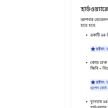
হার্ডওয়্যার
আপনার ডেভেলপমেন
হতে হবে:
একটি ৬৪-ব
দ্রষ্টব্য:
আ
কোড চেক আ
জিবি + বিল
দ্রষ্টব্য:
আ
ওপেন সোর্স প
ন্যূনতম ৬৪
হার্ডওয়্যা