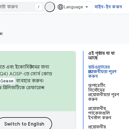
/
সাইন-ইন করুন
্স
এই পৃষ্ঠায় যা যা
আছে
তে এবং ইকোসিস্টেমের জন্য
হার্ডওয়্যারের
প্রয়োজনীয়তা পূরণ
 এবং Q4) AOSP-তে সোর্স কোড
করুন
elease
ব্যবহার করুন।
অপারেটিং
শেষ রিলিজটিকে রেফারেন্স
সিস্টেমের
প্রয়োজনীয়তা পূরণ
করুন
প্রয়োজনীয়
প্যাকেজগুলি
ইনস্টল করুন
প্রয়োজনীয়