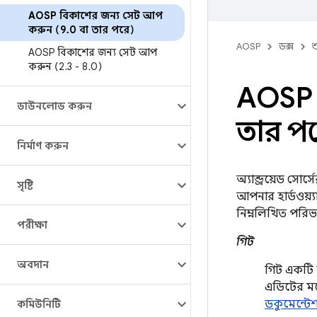
AOSP বিকাশের জন্য সেট আপ
করুন (9
.
0 বা তার পরে)
AOSP
ডক্স
শ
AOSP বিকাশের জন্য সেট আপ
করুন (2
.
3 - 8
.
0)
AOSP 
ডাউনলোড করুন
তার প
নির্মাণ করুন
অ্যান্ড্রয়েড সো
সৃষ্টি
আপনার হার্ডওয়্য
নিম্নলিখিত পরি
পরীক্ষা
গিট
অবদান
গিট একটি ফ্
এডিটের মত
ডকুমেন্টে
কমিউনিটি