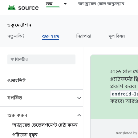
ডক্স
অ্যান্ড্রয়েড কোড অনুসন্ধান
ডকুমেন্টেশন
নতুন কি?
শুরু হচ্ছে
নিরাপত্তা
মূল বিষয়
২০২৬ সাল থেক
প্ল্যাটফর্মে
ওভারভিউ
প্রকাশ করব।
android-l
সম্পর্কিত
করবে। আরও 
শুরু করুন
অ্যান্ড্রয়েড ডেভেলপমেন্ট চেষ্টা করুন
পরিভাষা বুঝুন