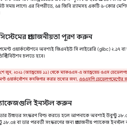
ট সময় লাগে। এর বিপরীতে, ৬৪ জিবি র‍্যামসহ একটি ৬-কোর মেশিনে সম্পূ
।
িস্টেমের প্রয়োজনীয়তা পূরণ করুন
্ট ওয়ার্কস্টেশনে অবশ্যই জিএনইউ সি লাইব্রেরি (glibc) ২.১৭ ব
ডিস্ট্রিবিউশন চলতে হবে।
শে জুন, ২০২১ (অ্যান্ড্রয়েড ১১) থেকে ম্যাকওএস-এ অ্যান্ড্রয়েড ওএস ডেভেল
ট ওয়ার্কস্টেশন কনফিগার করার তথ্যের জন্য,
এওএসপি ডেভেলপমেন্টের জন
় প্যাকেজগুলি ইনস্টল করুন
 বা তার উচ্চতর সংস্করণ বিল্ড করতে হলে আপনাকে অবশ্যই উবুন্টু ১৮.০
ু ১৮.০৪ বা তার পরবর্তী সংস্করণের জন্য প্রয়োজনীয় প্যাকেজ ইনস্টল