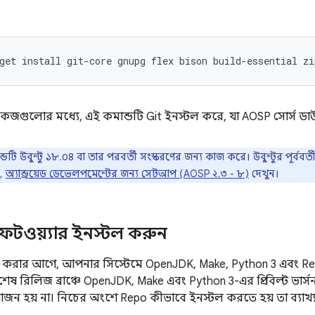
get
install
git-core
gnupg
flex
bison
build-essential
zi
াকেজগুলোর মধ্যে, এই কমান্ডটি Git ইনস্টল করে, যা AOSP সোর্স 
্ডটি উবুন্টু ১৮.০৪ বা তার পরবর্তী সংস্করণের জন্য কাজ করে। উবুন্টুর পূর্ববর
য,
অ্যান্ড্রয়েড ডেভেলপমেন্টের জন্য সেটআপ (AOSP ২.৩ - ৮)
দেখুন।
 সফটওয়্যার ইনস্টল করুন
 করার আগে, আপনার সিস্টেমে OpenJDK, Make, Python 3 এবং Re
সর্বশেষ রিলিজ ব্রাঞ্চে OpenJDK, Make এবং Python 3-এর প্রি-বিল্ট ভা
য়োজন হয় না। নিচের অংশে Repo কীভাবে ইনস্টল করতে হয় তা ব্যাখ্য