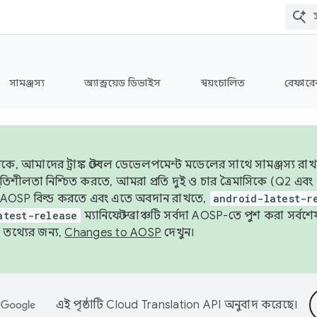
সামঞ্জস্য
অ্যান্ড্রয়েড ডিভাইস
স্বয়ংচালিত
রেফারেন
ে, আমাদের ট্রাঙ্ক স্টেবল ডেভেলপমেন্ট মডেলের সাথে সামঞ্জস্য রাখ
র স্থিতিশীলতা নিশ্চিত করতে, আমরা প্রতি দুই ও চার ত্রৈমাসিকে (Q2
 AOSP বিল্ড করতে এবং এতে অবদান রাখতে,
android-latest-r
atest-release
ম্যানিফেস্ট ব্রাঞ্চটি সর্বদা AOSP-তে পুশ করা সর্ব
তথ্যের জন্য,
Changes to AOSP
দেখুন।
এই পৃষ্ঠাটি
Cloud Translation API
অনুবাদ করেছে।