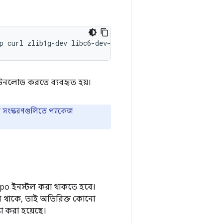
p
curl
zlib1g-dev
libc6-dev-i386
x11proto-core-dev
libx1
ডাউনলোড করতে ব্যবহৃত হয়।
্তী সংস্করণগুলিতে প্যাকেজ
po ইনস্টল করা থাকতে হবে।
র্সন থাকে, তাই অতিরিক্ত কোনো
া করা হয়েছে।