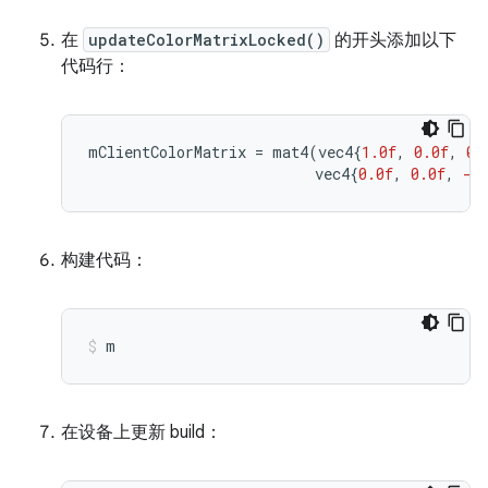
在
updateColorMatrixLocked()
的开头添加以下
代码行：
mClientColorMatrix
=
mat4
(
vec4
{
1.0f
,
0.0f
,
0.
vec4
{
0.0f
,
0.0f
,
-1
构建代码：
m
在设备上更新 build：