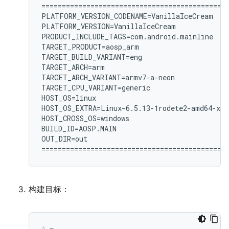
============================================

PLATFORM_VERSION_CODENAME=VanillaIceCream

PLATFORM_VERSION=VanillaIceCream

PRODUCT_INCLUDE_TAGS=com.android.mainline

TARGET_PRODUCT=aosp_arm

TARGET_BUILD_VARIANT=eng

TARGET_ARCH=arm

TARGET_ARCH_VARIANT=armv7-a-neon

TARGET_CPU_VARIANT=generic

HOST_OS=linux

HOST_OS_EXTRA=Linux-6.5.13-1rodete2-amd64-x86
HOST_CROSS_OS=windows

BUILD_ID=AOSP.MAIN

OUT_DIR=out

构建目标：