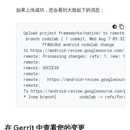
如果上传成功，您会看到大致如下的消息：
Upload project frameworks/native/ to remote br
 branch codelab ( 1 commit, Wed Aug 7 09:32:3
        ff46b36d android codelab change

to https://android-review.googlesource.com/ (y
remote: Processing changes: refs: 1, new: 1, d
remote:

remote: SUCCESS

remote:

remote:   https://android-review.googlesource
remote:

To https://android-review.googlesource.com/pla
在 Gerrit 中查看您的变更