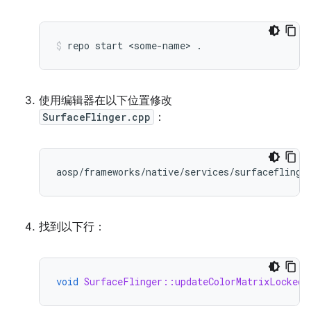
repo
start
<some-name>
.
使用编辑器在以下位置修改
SurfaceFlinger.cpp
：
找到以下行：
void
SurfaceFlinger::updateColorMatrixLocked
(