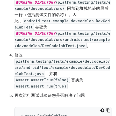
WORKING_DIRECTORY
/platform_testing/tests/e
xample/devcodelab/src/
附加到堆栈轨迹的最后
一行（包括测试文件的名称）。因
此，
android.test.example.devcodelab.DevCod
elabTest
会变为
WORKING_DIRECTORY
/platform_testing/tests/e
xample/devcodelab/src/android/test/example
/devcodelab/DevCodelabTest.java
。
修改
platform_testing/tests/example/devcodelab/
src/android/test/example/devcodelab/DevCod
elabTest.java
，并将
Assert.assertTrue(false)
替换为
Assert.assertTrue(true)
再次运行测试以验证您是否解决了问题：
atest
DevCodelabTest