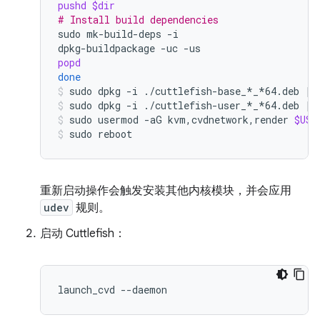
pushd
$dir
# Install build dependencies
sudo
mk-build-deps
-i

dpkg-buildpackage
-uc
popd
done
sudo
dpkg
-i
./cuttlefish-base_*_*64.deb
||
sudo
dpkg
-i
./cuttlefish-user_*_*64.deb
||
sudo
usermod
-aG
kvm,cvdnetwork,render
$USE
sudo
reboot
重新启动操作会触发安装其他内核模块，并会应用
udev
规则。
启动 Cuttlefish：