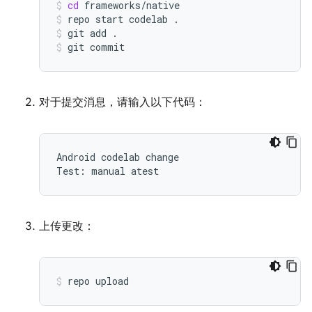
cd
frameworks/native
repo
start
codelab
.
git
add
.
git
commit
对于提交消息，请输入以下代码：
Android codelab change

上传更改：
repo
upload