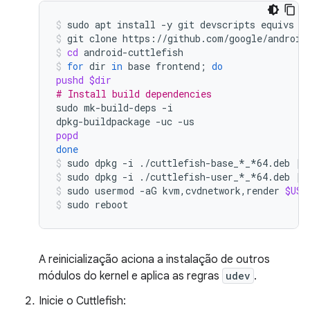
sudo
apt
install
-y
git
devscripts
equivs
c
git
clone
https://github.com/google/android
cd
android-cuttlefish
for
dir
in
base
frontend
;
do
pushd
$dir
# Install build dependencies
sudo
mk-build-deps
-i

dpkg-buildpackage
-uc
popd
done
sudo
dpkg
-i
./cuttlefish-base_*_*64.deb
||
sudo
dpkg
-i
./cuttlefish-user_*_*64.deb
||
sudo
usermod
-aG
kvm,cvdnetwork,render
$USE
sudo
reboot
A reinicialização aciona a instalação de outros
módulos do kernel e aplica as regras
udev
.
Inicie o Cuttlefish: