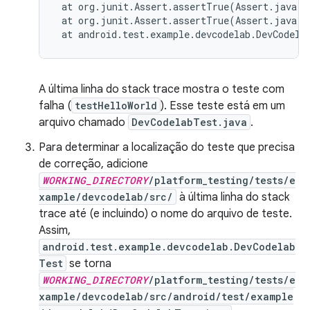
at
org.junit.Assert.assertTrue
(
Assert.java:4
at
org.junit.Assert.assertTrue
(
Assert.java:5
at
android.test.example.devcodelab.DevCodela
A última linha do stack trace mostra o teste com
falha (
testHelloWorld
). Esse teste está em um
arquivo chamado
DevCodelabTest.java
.
Para determinar a localização do teste que precisa
de correção, adicione
WORKING_DIRECTORY
/platform_testing/tests/e
xample/devcodelab/src/
à última linha do stack
trace até (e incluindo) o nome do arquivo de teste.
Assim,
android.test.example.devcodelab.DevCodelab
Test
se torna
WORKING_DIRECTORY
/platform_testing/tests/e
xample/devcodelab/src/android/test/example