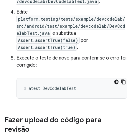
/devcodelab/DevCodelabTest.java
.
Edite
platform_testing/tests/example/devcodelab/
src/android/test/example/devcodelab/DevCod
elabTest.java
e substitua
Assert.assertTrue(false)
por
Assert.assertTrue(true)
.
Execute o teste de novo para conferir se o erro foi
corrigido:
atest
DevCodelabTest
Fazer upload do código para
revisão