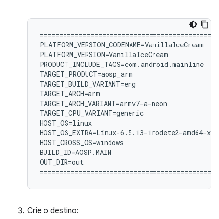
============================================

PLATFORM_VERSION_CODENAME=VanillaIceCream

PLATFORM_VERSION=VanillaIceCream

PRODUCT_INCLUDE_TAGS=com.android.mainline

TARGET_PRODUCT=aosp_arm

TARGET_BUILD_VARIANT=eng

TARGET_ARCH=arm

TARGET_ARCH_VARIANT=armv7-a-neon

TARGET_CPU_VARIANT=generic

HOST_OS=linux

HOST_OS_EXTRA=Linux-6.5.13-1rodete2-amd64-x86
HOST_CROSS_OS=windows

BUILD_ID=AOSP.MAIN

OUT_DIR=out

Crie o destino: