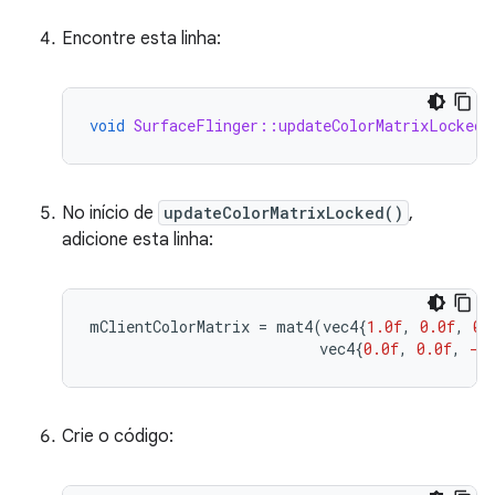
Encontre esta linha:
void
SurfaceFlinger::updateColorMatrixLocked
(
No início de
updateColorMatrixLocked()
,
adicione esta linha:
mClientColorMatrix
=
mat4
(
vec4
{
1.0f
,
0.0f
,
0.
vec4
{
0.0f
,
0.0f
,
-1
Crie o código: