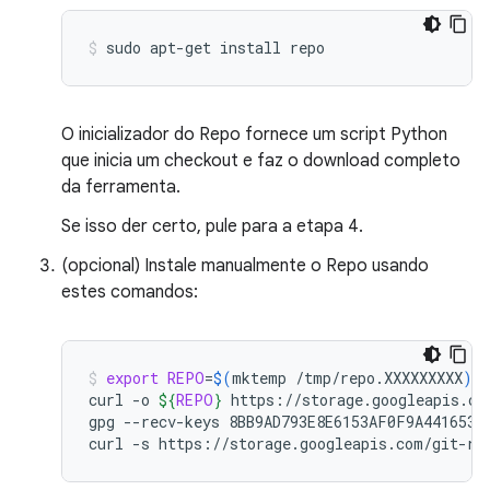
sudo
apt-get
install
repo
O inicializador do Repo fornece um script Python
que inicia um checkout e faz o download completo
da ferramenta.
Se isso der certo, pule para a etapa 4.
(opcional) Instale manualmente o Repo usando
estes comandos:
export
REPO
=
$(
mktemp
/tmp/repo.XXXXXXXXX
)
curl
-o
${
REPO
}
https://storage.googleapis.com
gpg
--recv-keys
8BB9AD793E8E6153AF0F9A4416530D
curl
-s
https://storage.googleapis.com/git-re