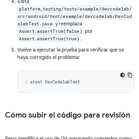
Edita
platform_testing/tests/example/devcodelab/
src/android/test/example/devcodelab/DevCod
elabTest.java
y reemplaza
Assert.assertTrue(false)
por
Assert.assertTrue(true)
.
Vuelve a ejecutar la prueba para verificar que se
haya corregido el problema:
atest
DevCodelabTest
Cómo subir el código para revisión
Repo simplifica el uso de Git agrupando comandos como