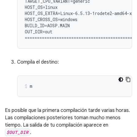
TARGET_CPU_VARIANT=generic

HOST_OS=linux

HOST_OS_EXTRA=Linux-6.5.13-1rodete2-amd64-x86
HOST_CROSS_OS=windows

BUILD_ID=AOSP.MAIN

OUT_DIR=out

Compila el destino:
m
Es posible que la primera compilación tarde varias horas.
Las compilaciones posteriores toman mucho menos
tiempo. La salida de tu compilación aparece en
$OUT_DIR
.