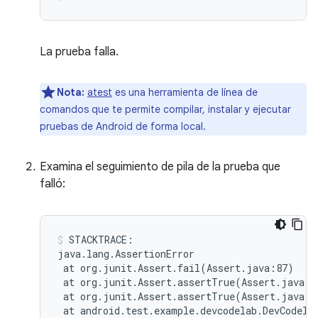
La prueba falla.
Nota:
atest
es una herramienta de línea de
comandos que te permite compilar, instalar y ejecutar
pruebas de Android de forma local.
Examina el seguimiento de pila de la prueba que
falló:
STACKTRACE:

at
org.junit.Assert.fail
(
Assert.java:87
)
at
org.junit.Assert.assertTrue
(
Assert.java:4
at
org.junit.Assert.assertTrue
(
Assert.java:5
at
android.test.example.devcodelab.DevCodela