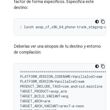
factor de forma específicos. Especifica este
destino:
lunch
aosp_cf_x86_64_phone-trunk_staging-us
Deberías ver una sinopsis de tu destino y entorno
de compilación:
============================================

PLATFORM_VERSION_CODENAME=VanillaIceCream

PLATFORM_VERSION=VanillaIceCream

PRODUCT_INCLUDE_TAGS=com.android.mainline

TARGET_PRODUCT=aosp_arm

TARGET_BUILD_VARIANT=eng

TARGET_ARCH=arm

TARGET_ARCH_VARIANT=armv7-a-neon
