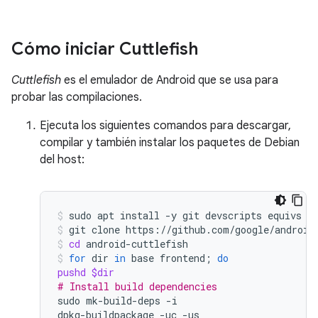
Cómo iniciar Cuttlefish
Cuttlefish
es el emulador de Android que se usa para
probar las compilaciones.
Ejecuta los siguientes comandos para descargar,
compilar y también instalar los paquetes de Debian
del host:
sudo
apt
install
-y
git
devscripts
equivs
c
git
clone
https://github.com/google/android
cd
android-cuttlefish
for
dir
in
base
frontend
;
do
pushd
$dir
# Install build dependencies
sudo
mk-build-deps
-i

dpkg-buildpackage
-uc