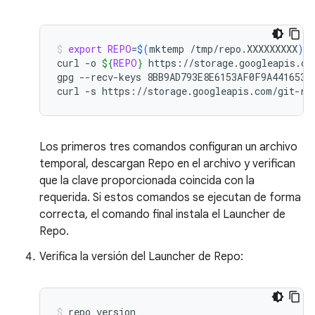
export
REPO
=
$(
mktemp
/tmp/repo.XXXXXXXXX
)
curl
-o
${
REPO
}
https://storage.googleapis.com
gpg
--recv-keys
8BB9AD793E8E6153AF0F9A4416530D
curl
-s
https://storage.googleapis.com/git-re
Los primeros tres comandos configuran un archivo
temporal, descargan Repo en el archivo y verifican
que la clave proporcionada coincida con la
requerida. Si estos comandos se ejecutan de forma
correcta, el comando final instala el Launcher de
Repo.
Verifica la versión del Launcher de Repo:
repo
version