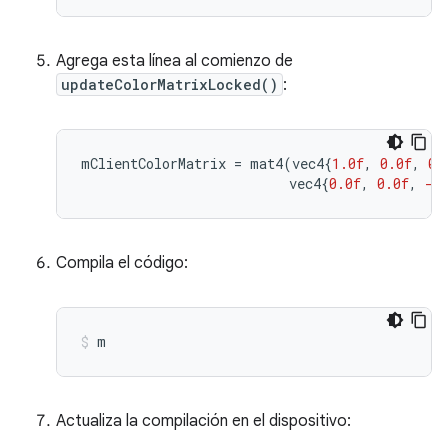
Agrega esta línea al comienzo de
updateColorMatrixLocked()
:
mClientColorMatrix
=
mat4
(
vec4
{
1.0f
,
0.0f
,
0.
vec4
{
0.0f
,
0.0f
,
-1
Compila el código:
m
Actualiza la compilación en el dispositivo: