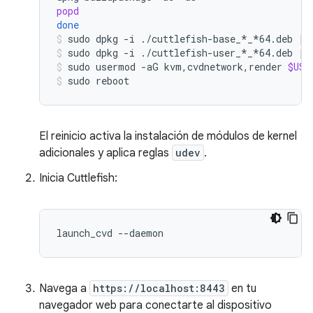
popd
done
sudo
dpkg
-i
./cuttlefish-base_*_*64.deb
||
sudo
dpkg
-i
./cuttlefish-user_*_*64.deb
||
sudo
usermod
-aG
kvm,cvdnetwork,render
$USE
sudo
reboot
El reinicio activa la instalación de módulos de kernel
adicionales y aplica reglas
udev
.
Inicia Cuttlefish:
Navega a
https://localhost:8443
en tu
navegador web para conectarte al dispositivo