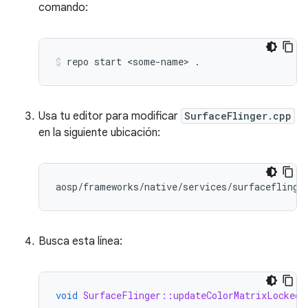
comando:
repo
start
<some-name>
.
Usa tu editor para modificar
SurfaceFlinger.cpp
en la siguiente ubicación:
Busca esta línea:
void
SurfaceFlinger::updateColorMatrixLocked
(