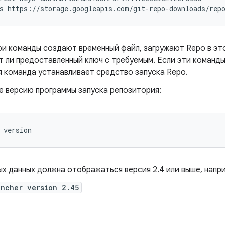
s
https://storage.googleapis.com/git-repo-downloads/rep
ри команды создают временный файл, загружают Repo в эт
т ли предоставленный ключ с требуемым. Если эти команды
я команда устанавливает средство запуска Repo.
е версию программы запуска репозитория:
version
х данных должна отображаться версия 2.4 или выше, напр
uncher version 2.45