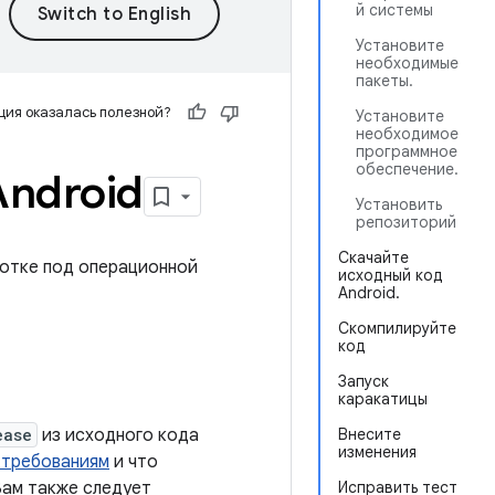
й системы
Установите
необходимые
пакеты.
ия оказалась полезной?
Установите
необходимое
программное
обеспечение.
Android
Установить
репозиторий
Скачайте
ботке под операционной
исходный код
Android.
Скомпилируйте
код
Запуск
каракатицы
ease
из исходного кода
Внесите
изменения
 требованиям
и что
ам также следует
Исправить тест