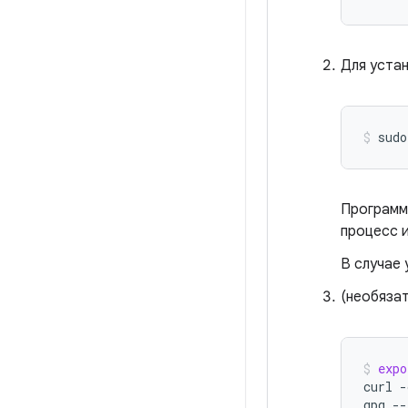
Для уста
sudo
Программ
процесс 
В случае 
(необяза
expo
curl
-
gpg
--