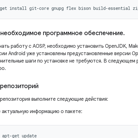
get
install
git-core
gnupg
flex
bison
build-essential
zi
 необходимое программное обеспечение
.
ать работу с AOSP, необходимо установить OpenJDK, Make,
ии Android уже установлены предустановленные версии Ope
нительные шаги по установке не требуются. В следующем 
po.
 репозиторий
 репозитория выполните следующие действия:
е актуальную информацию о пакете:
apt-get
update