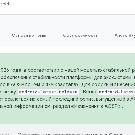
roid
Основные темы
Совместимость
Android-
2026 года, в соответствии с нашей моделью стабильной
я обеспечения стабильности платформы для экосистемы,
од в AOSP во 2-м и 4-м кварталах. Для сборки и внесени
е ветку
android-latest-release
. Ветка
android-lates
ет ссылаться на самый последний релиз, выпущенный в A
льной информации см.
раздел «Изменения в AOSP»
.