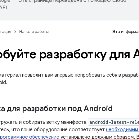
Эта страница переведена с помощью
Cloud
 API
.
тация
Начало работы
Эта информац
буйте разработку для 
материал позволит вам впервые попробовать себя в разра
id.
а для разработки под Android
гружать и собирать ветку манифеста
android-latest-rel
итесь, что ваше оборудование соответствует
необходимым
рограммное обеспечение
установлено должным образом. В