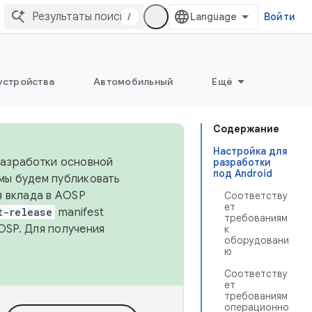
/
Войти
устройства
Автомобильный
Ещё
Содержание
Настройка для
 разработки основной
разработки
под Android
 мы будем публиковать
я вклада в AOSP
Соответству
ет
t-release
manifest
требованиям
OSP. Для получения
к
оборудовани
ю
Соответству
ет
требованиям
операционно