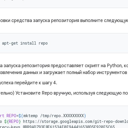
новки средства запуска репозитория выполните следующу
apt-get
install
repo
а запуска репозитория предоставляет скрипт на Python, 
извлечения данных и загружает полный набор инструментов
успеха перейдите к шагу 4.
тельно) Установите Repo вручную, используя следующую п
rt
REPO
=
$(
mktemp
/tmp/repo.XXXXXXXXX
)
o
${
REPO
}
https://storage.googleapis.com/git-repo-downlo
recv-keys
8BB9AD793E8E6153AF0F9A4416530D5E920F5C65
