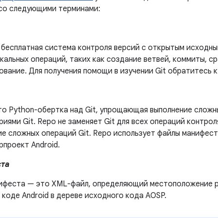
со следующими терминами:
 бесплатная система контроля версий с открытым исходны
окальных операций, таких как создание ветвей, коммиты, с
вание. Для получения помощи в изучении Git обратитесь 
то Python-обертка над Git, упрощающая выполнение сложн
иями Git. Repo не заменяет Git для всех операций контрол
ие сложных операций Git. Repo использует файлы манифес
ерпроект Android.
та
ифеста — это XML-файл, определяющий местоположение ра
коде Android в дереве исходного кода AOSP.