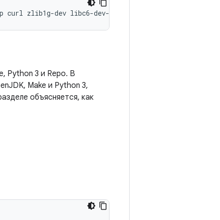
p
curl
zlib1g-dev
libc6-dev-i386
x11proto-core-dev
libx1
 Python 3 и Repo. В
nJDK, Make и Python 3,
разделе объясняется, как