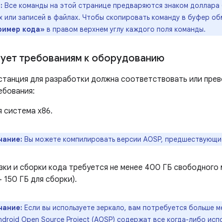
:
Все команды на этой странице предваряются знаком доллара (
 или записей в файлах. Чтобы скопировать команду в буфер об
ример кода»
в правом верхнем углу каждого поля команды.
ует требованиям к оборудованию
станция для разработки должна соответствовать или пр
ебования:
 система x86.
чание:
Вы можете компилировать версии AOSP, предшествующие 
зки и сборки кода требуется не менее 400 ГБ свободного 
+ 150 ГБ для сборки).
чание:
Если вы используете зеркало, вам потребуется больше м
ndroid Open Source Project (AOSP) содержат все когда-либо исп