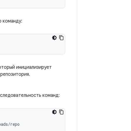
ю команду:
который инициализирует
 репозитория.
оследовательность команд:
ads/repo
