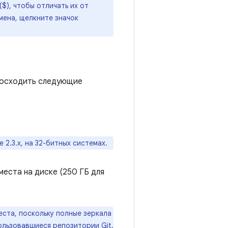
$), чтобы отличать их от
мена, щелкните значок
евосходить следующие
2.3.x, на 32-битных системах.
места на диске (250 ГБ для
еста, поскольку полные зеркала
ользовавшиеся репозитории Git.