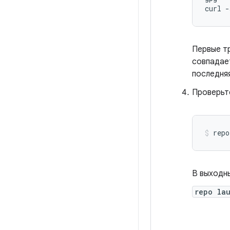
curl
-
Первые т
совпадае
последня
Проверьт
repo
В выходны
repo la