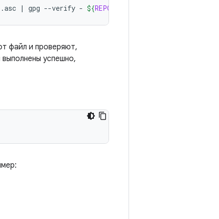
o.asc
|
gpg
--verify
-
${
REPO
}
 && 
install
-m
755
${
REPO
от файл и проверяют,
 выполнены успешно,
имер: