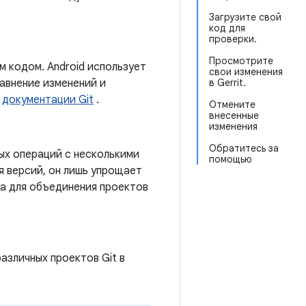
Загрузите свой
код для
проверки.
Просмотрите
м кодом. Android использует
свои изменения
равнение изменений и
в Gerrit.
к
документации Git
.
Отмените
внесенные
изменения
Обратитесь за
ых операций с несколькими
помощью
я версий, он лишь упрощает
та для объединения проектов
зличных проектов Git в