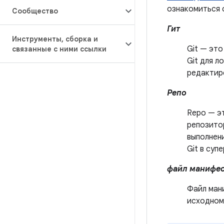
ознакомиться 
Сообщество
Гит
Инструменты
,
сборка и
Git — это
связанные с ними ссылки
Git для л
редактиро
Репо
Repo — э
репозитор
выполнен
Git в суп
файл манифес
Файл ман
исходном 