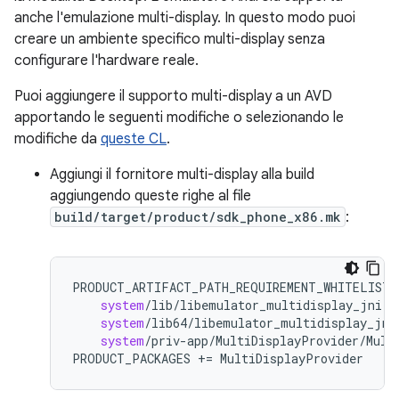
anche l'emulazione multi-display. In questo modo puoi
creare un ambiente specifico multi-display senza
configurare l'hardware reale.
Puoi aggiungere il supporto multi-display a un AVD
apportando le seguenti modifiche o selezionando le
modifiche da
queste CL
.
Aggiungi il fornitore multi-display alla build
aggiungendo queste righe al file
build/target/product/sdk_phone_x86.mk
:
PRODUCT_ARTIFACT_PATH_REQUIREMENT_WHITELIST
system
/
lib
/
libemulator_multidisplay_jni
.
s
system
/
lib64
/
libemulator_multidisplay_jni
system
/
priv
-
app
/
MultiDisplayProvider
/
Mult
PRODUCT_PACKAGES
+=
MultiDisplayProvider