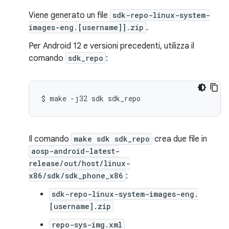
Viene generato un file
sdk-repo-linux-system-
images-eng.[username]].zip
.
Per Android 12 e versioni precedenti, utilizza il
comando
sdk_repo
:
$
make
-j32
sdk
Il comando
make sdk sdk_repo
crea due file in
aosp-android-latest-
release/out/host/linux-
x86/sdk/sdk_phone_x86
:
sdk-repo-linux-system-images-eng.
[username].zip
repo-sys-img.xml