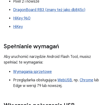
Pixel 2 i nowsze
DragonBoard RB3 (znany też jako db845c)
HiKey 960
HiKey
Spełnianie wymagań
Aby uruchomić narzędzie Android Flash Tool, musisz
spełniać te wymagania:
Wymagania sprzętowe
Przeglądarka obsługująca
WebUSB
, np.
Chrome
lub
Edge w wersji 79 lub nowszej.