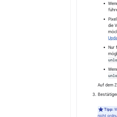
Wenn
führ
Pixe
die 
möch
Upd
Nur 
mögl
unl
Wenn
unl
Auf dem Zi
Bestätige
Tipp:
We
nicht ordn