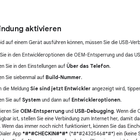
ndung aktivieren
id auf einem Gerät ausführen können, müssen Sie die USB-Verbi
n Sie in den Entwickleroptionen die OEM-Entsperrung und das 
en Sie in den Einstellungen auf
Über das Telefon
.
en Sie siebenmal auf
Build-Nummer
.
 die Meldung
Sie sind jetzt Entwickler
angezeigt wird, tippe
en Sie auf
System
und dann auf
Entwickleroptionen
.
vieren Sie
OEM-Entsperrung
und
USB-Debugging
. Wenn die
ügbar ist, stellen Sie eine Verbindung zum Internet her, damit
. Wenn das immer noch nicht funktioniert, können Sie das Einch
Dialer App
*#*#CHECKIN#*#*
(*#*#2432546#*#*) ein (keine S