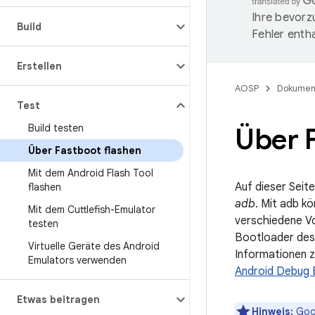
Ihre bevorz
Build
Fehler entha
Erstellen
AOSP
Dokumen
Test
Build testen
Über 
Über Fastboot flashen
Mit dem Android Flash Tool
Auf dieser Seit
flashen
adb
. Mit adb k
Mit dem Cuttlefish-Emulator
verschiedene Vo
testen
Bootloader des 
Virtuelle Geräte des Android
Informationen z
Emulators verwenden
Android Debug B
Etwas beitragen
Hinweis:
Goog