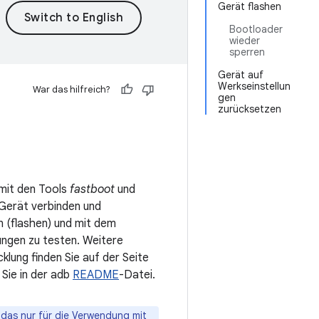
Gerät flashen
Bootloader
wieder
sperren
Gerät auf
Werkseinstellun
War das hilfreich?
gen
zurücksetzen
 mit den Tools
fastboot
und
-Gerät verbinden und
n (flashen) und mit dem
ngen zu testen. Weitere
lung finden Sie auf der Seite
 Sie in der adb
README
-Datei.
 das nur für die Verwendung mit