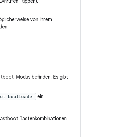
Anrufen“ tippen),
möglicherweise von Ihrem
den.
stboot-Modus befinden. Es gibt
ot bootloader
ein.
t Fastboot Tastenkombinationen