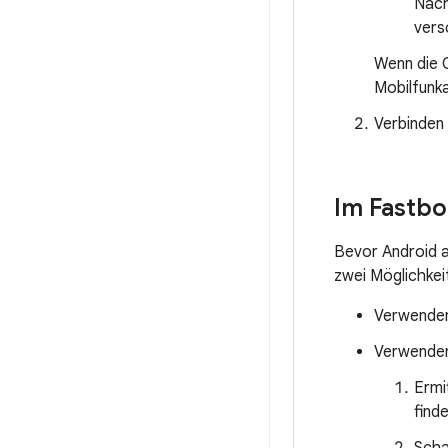
Nach
vers
Wenn die O
Mobilfunk
Verbinden 
Im Fastbo
Bevor Android a
zwei Möglichkei
Verwenden
Verwenden
Ermi
find