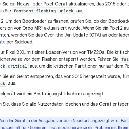
 Sie ein Nexus- oder Pixel-Gerät aktualisieren, das 2015 oder 
en Sie
fastboot flashing unlock
aus.
l 2: Um den Bootloader zu flashen, prüfen Sie, ob der Bootload
Version von Oreo MR1 aktualisiert wurde. Wenn Sie ein Pixel 2 au
ten, wenden Sie das Over-the-Air-Update (OTA) an oder laden
ate
per Sideload.
für Pixel 2 XL mit einer Loader-Version vor TMZ20a: Die kritis
icherweise vor dem Flashen entsperrt werden. Führen Sie
fas
ock_critical
aus, um die kritischen Partitionen nur auf dem Pi
 Sie ein Gerät entsperren, das vor 2015 hergestellt wurde, fü
ock
aus.
elgerät wird ein Bestätigungsbildschirm angezeigt.
n Sie, dass Sie alle Nutzerdaten löschen und das Gerät entspe
nn Ihr Gerät in der Ausgabe vor dem Neustart angezeigt wird, Fast
ungsgemäß funktionieren, liegt möglicherweise ein Problem mit Ihrem