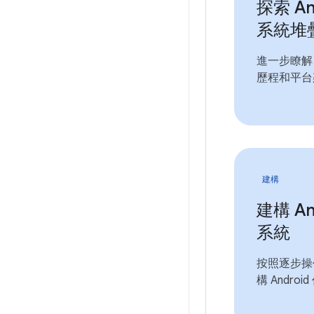
探索 An
系統堆
進一步瞭解 A
歷程和平台
建構
建構 An
系統
按照逐步操
構 Andro