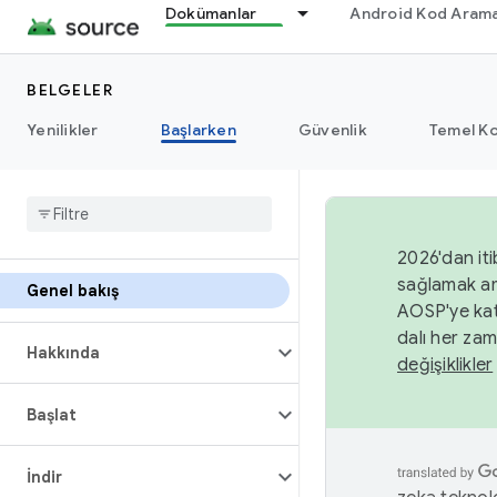
Dokümanlar
Android Kod Arama
BELGELER
Yenilikler
Başlarken
Güvenlik
Temel Ko
2026'dan iti
sağlamak am
Genel bakış
AOSP'ye kat
dalı her zam
Hakkında
değişiklikler
Başlat
İndir