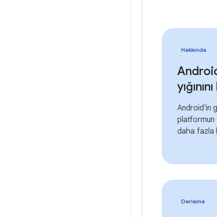
Hakkında
Androi
yığının
Android'in 
platformun 
daha fazla b
Derleme