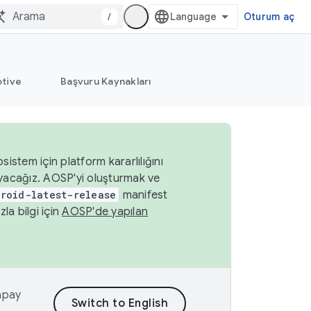
/
Oturum aç
tive
Başvuru Kaynakları
istem için platform kararlılığını
yacağız. AOSP'yi oluşturmak ve
roid-latest-release
manifest
a bilgi için
AOSP'de yapılan
yapay