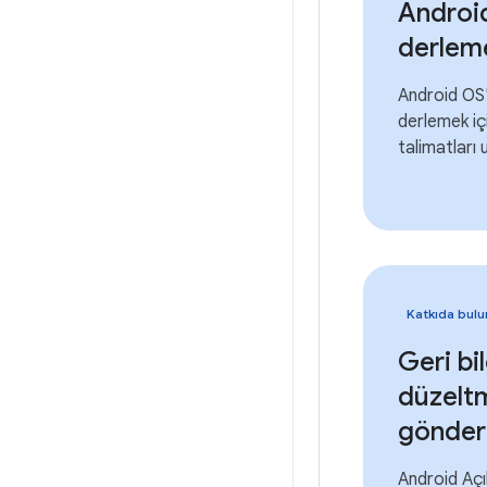
Android
derlem
Android OS'
derlemek iç
talimatları 
Katkıda bulu
Geri bi
düzelt
gönde
Android Aç