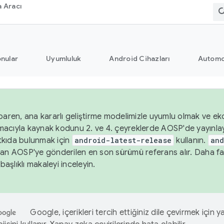
 Aracı
nular
Uyumluluk
Android Cihazları
Automo
baren, ana kararlı geliştirme modelimizle uyumlu olmak ve ekos
acıyla kaynak kodunu 2. ve 4. çeyreklerde AOSP'de yayınla
kıda bulunmak için
android-latest-release
kullanın.
and
an AOSP'ye gönderilen en son sürümü referans alır. Daha fazl
başlıklı makaleyi inceleyin.
Google, içerikleri tercih ettiğiniz dile çevirmek için 