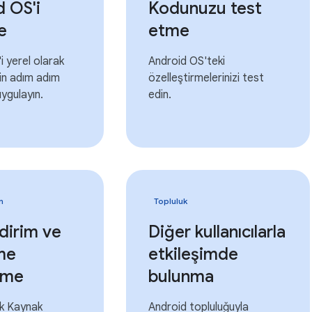
 OS'i
Kodunuzu test
e
etme
i yerel olarak
Android OS'teki
in adım adım
özelleştirmelerinizi test
uygulayın.
edin.
n
Topluluk
ldirim ve
Diğer kullanıcılarla
me
etkileşimde
rme
bulunma
ık Kaynak
Android topluluğuyla