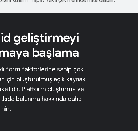
isini kullanır. Yapay zeka çevirilerinde hata olabilir.
d geliştirmeyi
nmaya başlama
klı form faktörlerine sahip çok
lar için oluşturulmuş açık kaynak
paketidir. Platform oluşturma ve
atkıda bulunma hakkında daha
inin.