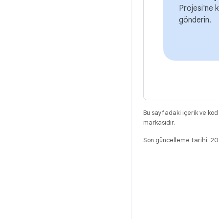
Projesi'ne k
gönderin.
Bu sayfadaki içerik ve kod
markasıdır.
Son güncelleme tarihi: 2
DERLEME
Android kod deposu
Gereksinimler