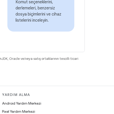
Komut seçeneklerini,
derlemeleri, benzersiz
dosya biçimlerini ve cihaz
listelerini inceleyin.
DK, Oracle ve/veya satış ortaklarının tescilli ticari
YARDIM ALMA
Android Yardım Merkezi
Pixel Yardım Merkezi