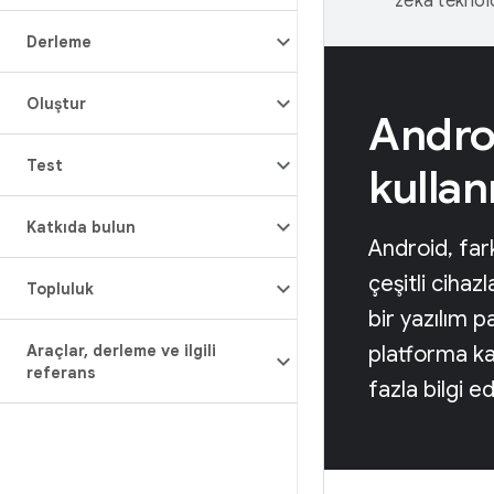
zeka teknoloj
Derleme
Oluştur
Androi
Test
kulla
Katkıda bulun
Android, far
çeşitli cihaz
Topluluk
bir yazılım 
Araçlar
,
derleme ve ilgili
platforma k
referans
fazla bilgi ed