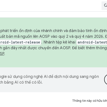
phát triển ổn định của nhánh chính và đảm bảo tính ổn địn
ẽ xuất bản mã nguồn lên AOSP vào quý 2 và quý 4 năm 2026.
droid-latest-release
. Nhánh tệp kê khai
android-lates
h gần đây nhất được chuyển đến AOSP. Để biết thêm thông t
OSP
.
gle sử dụng công nghệ AI để dịch nội dung sang ngôn
h bằng AI có thể có lỗi.
Thông tin này có hữu íc