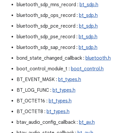
bluetooth_sdp_mns_record :
bt_sdp.h
bluetooth_sdp_ops_record :
bt_sdp.h
bluetooth_sdp_pce_record :
bt_sdp.h
bluetooth_sdp_pse_record :
bt_sdp.h
bluetooth_sdp_sap_record :
bt_sdp.h
bond_state_changed_callback :
bluetooth.h
boot_control_module_t :
boot_control.h
BT_EVENT_MASK :
bt_types.h
BT_LOG_FUNC :
bt_types.h
BT_OCTET16 :
bt_types.h
BT_OCTET8 :
bt_types.h
btav_audio_config_callback :
bt_av.h