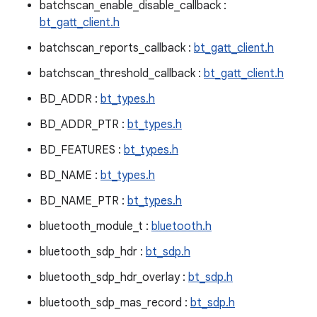
batchscan_enable_disable_callback :
bt_gatt_client.h
batchscan_reports_callback :
bt_gatt_client.h
batchscan_threshold_callback :
bt_gatt_client.h
BD_ADDR :
bt_types.h
BD_ADDR_PTR :
bt_types.h
BD_FEATURES :
bt_types.h
BD_NAME :
bt_types.h
BD_NAME_PTR :
bt_types.h
bluetooth_module_t :
bluetooth.h
bluetooth_sdp_hdr :
bt_sdp.h
bluetooth_sdp_hdr_overlay :
bt_sdp.h
bluetooth_sdp_mas_record :
bt_sdp.h