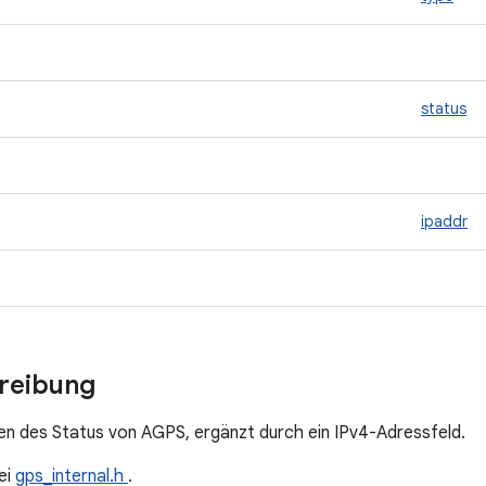
status
ipaddr
hreibung
len des Status von AGPS, ergänzt durch ein IPv4-Adressfeld.
ei
gps_internal.h
.