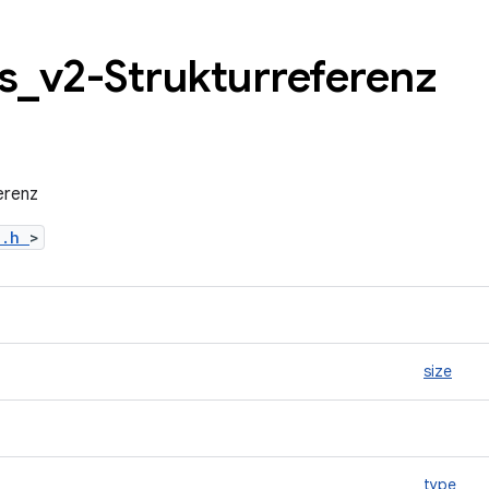
s
_
v2-Strukturreferenz
erenz
l.h
>
size
type