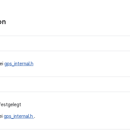
on
ei
gps_internal.h
festgelegt
ei
gps_internal.h
.