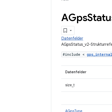
AGps
Statu
Datenfelder
AGpsStatus_v2-Strukturref
#include <
gps_interna
Datenfelder
size_t
AGpsType