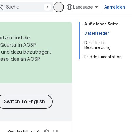
/
Anmelden
Auf dieser Seite
Datenfelder
tützen und die
Detaillierte
. Quartal in AOSP
Beschreibung
 und dazu beizutragen.
Felddokumentation
ease, das an AOSP
War das hilfreich?