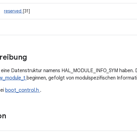
reserved
[31]
hreibung
eine Datenstruktur namens HAL_MODULE_INFO_SYM haben. Di
w_module_t
beginnen, gefolgt von modulspezifischen Informat
tei
boot_control.h
.
on