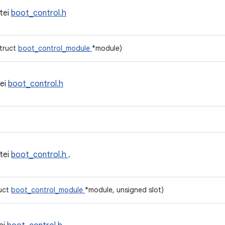
tei
boot_control.h
struct
boot_control_module
*module)
ei
boot_control.h
tei
boot_control.h
.
ruct
boot_control_module
*module, unsigned slot)