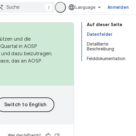
/
Anmelden
Auf dieser Seite
Datenfelder
tützen und die
Detaillierte
. Quartal in AOSP
Beschreibung
 und dazu beizutragen.
Felddokumentation
ease, das an AOSP
War das hilfreich?