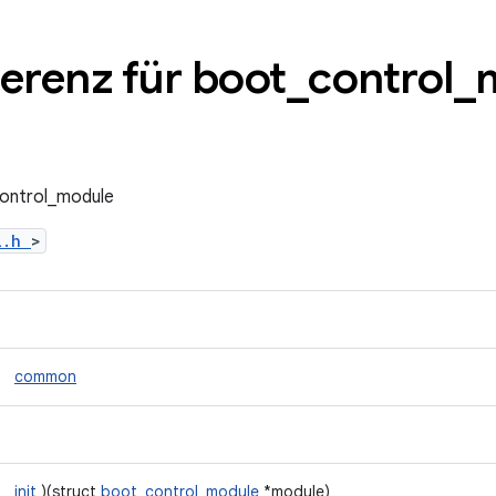
ferenz für boot
_
control
_
control_module
ol.h
>
common
init
)(struct
boot_control_module
*module)