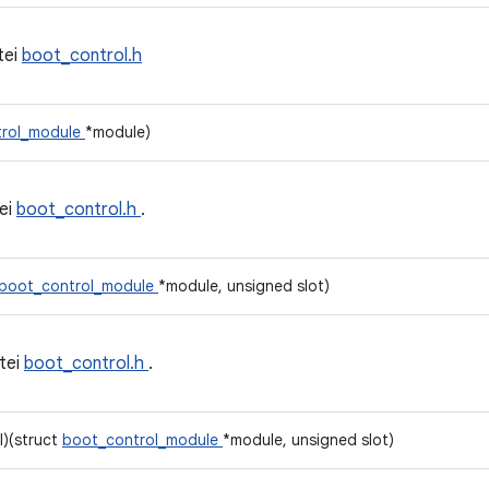
tei
boot_control.h
trol_module
*module)
ei
boot_control.h
.
boot_control_module
*module, unsigned slot)
tei
boot_control.h
.
l)(struct
boot_control_module
*module, unsigned slot)