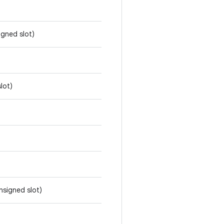
igned slot)
lot)
nsigned slot)