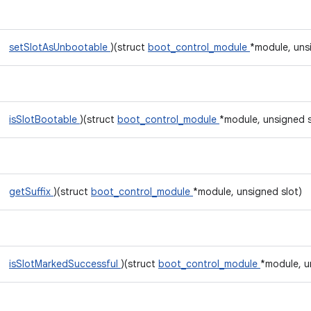
setSlotAsUnbootable
)(struct
boot_control_module
*module, uns
isSlotBootable
)(struct
boot_control_module
*module, unsigned s
getSuffix
)(struct
boot_control_module
*module, unsigned slot)
isSlotMarkedSuccessful
)(struct
boot_control_module
*module, u