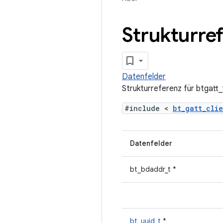
Strukturref
Datenfelder
Strukturreferenz für btgatt
#include <
bt_gatt_cli
Datenfelder
bt_bdaddr_t *
bt_uuid_t
*