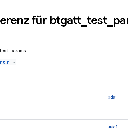
erenz für btgatt
_
test
_
pa
_test_params_t
ent.h
>
bda1
uuid1