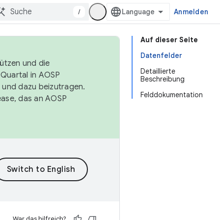
/
Anmelden
Auf dieser Seite
Datenfelder
tützen und die
Detaillierte
. Quartal in AOSP
Beschreibung
 und dazu beizutragen.
Felddokumentation
ease, das an AOSP
War das hilfreich?