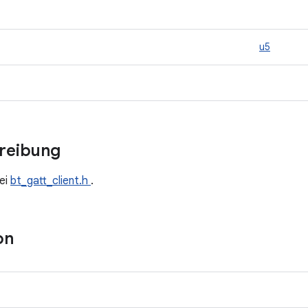
u5
hreibung
ei
bt_gatt_client.h
.
on