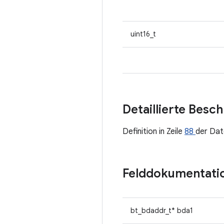
uint16_t
Detaillierte Besc
Definition in Zeile
88
der Dat
Felddokumentati
bt_bdaddr_t* bda1