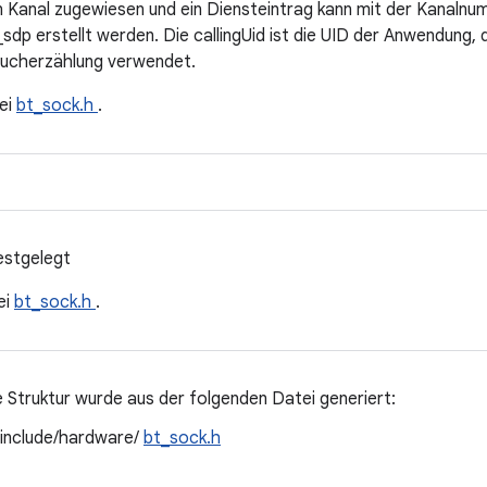
in Kanal zugewiesen und ein Diensteintrag kann mit der Kanalnu
_sdp erstellt werden. Die callingUid ist die UID der Anwendung,
sucherzählung verwendet.
ei
bt_sock.h
.
estgelegt
ei
bt_sock.h
.
 Struktur wurde aus der folgenden Datei generiert:
/include/hardware/
bt_sock.h