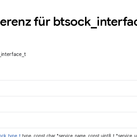
ferenz für btsock
_
interfa
_interface_t
ock_type_t
type, const char *service_name, const uint8_t *service_uu