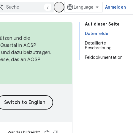
/
Anmelden
Auf dieser Seite
Datenfelder
tützen und die
Detaillierte
. Quartal in AOSP
Beschreibung
 und dazu beizutragen.
Felddokumentation
ease, das an AOSP
War das hilfreich?