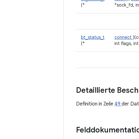
(*
*sock_fd, int
bt_status_t
connect
)(
(*
int flags, in
Detaillierte Besc
Definition in Zeile
49
der Dat
Felddokumentati