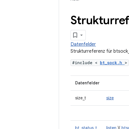
Strukturre
Datenfelder
Strukturreferenz für btsock
#include <
bt_sock.h
>
Datenfelder
size_t
size
bt_status_t
listen
)(
bts