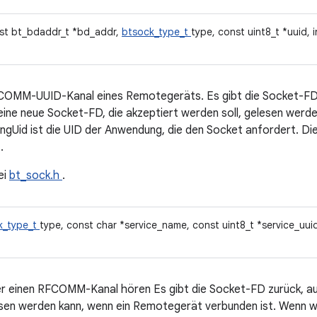
nst bt_bdaddr_t *bd_addr,
btsock_type_t
type, const uint8_t *uuid, i
FCOMM-UUID-Kanal eines Remotegeräts. Es gibt die Socket-FD 
ine neue Socket-FD, die akzeptiert werden soll, gelesen werd
ingUid ist die UID der Anwendung, die den Socket anfordert. Die
.
ei
bt_sock.h
.
k_type_t
type, const char *service_name, const uint8_t *service_uuid,
 einen RFCOMM-Kanal hören Es gibt die Socket-FD zurück, au
sen werden kann, wenn ein Remotegerät verbunden ist. Wenn w