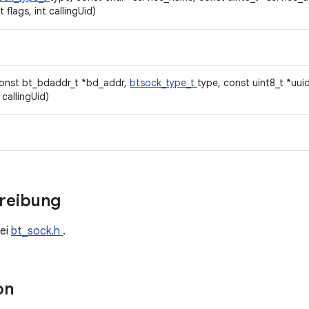
 flags, int callingUid)
const bt_bdaddr_t *bd_addr,
btsock_type_t
type, const uint8_t *uuid
t callingUid)
hreibung
ei
bt_sock.h
.
on