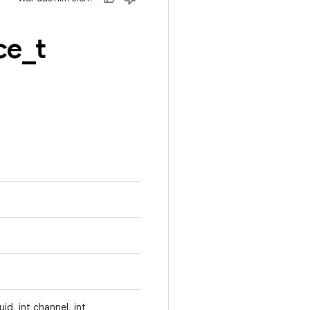
ce
_
t
id, int channel, int