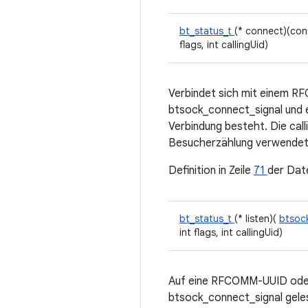
bt_status_t
(* connect)(co
flags, int callingUid)
Verbindet sich mit einem R
btsock_connect_signal und e
Verbindung besteht. Die call
Besucherzählung verwendet
Definition in Zeile
71
der Dat
bt_status_t
(* listen)(
btsoc
int flags, int callingUid)
Auf eine RFCOMM-UUID oder
btsock_connect_signal gele