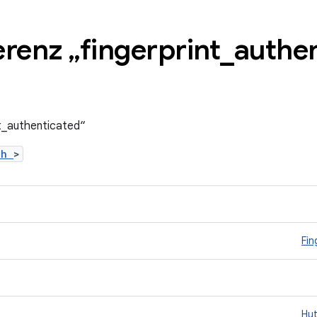
renz „fingerprint
_
authen
nt_authenticated“
t.h
>
Fin
Hu