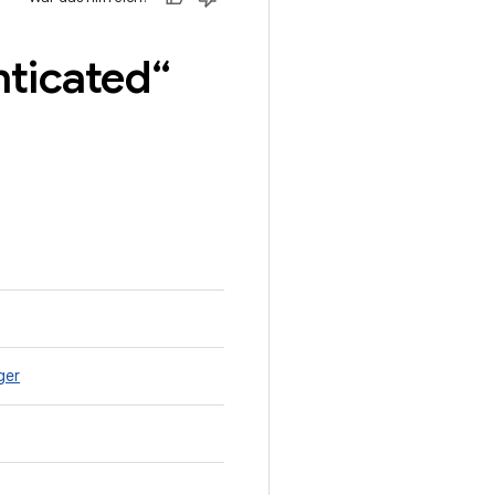
ticated“
ger
t