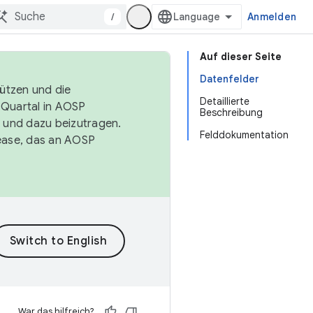
/
Anmelden
Auf dieser Seite
Datenfelder
tützen und die
Detaillierte
. Quartal in AOSP
Beschreibung
 und dazu beizutragen.
Felddokumentation
ease, das an AOSP
War das hilfreich?