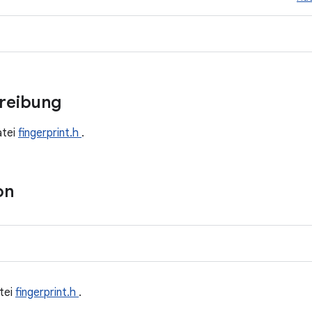
hreibung
atei
fingerprint.h
.
on
tei
fingerprint.h
.