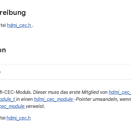
hreibung
tei
hdmi_cec.h
.
on
n
MI-CEC-Moduls.
Dieser muss das erste Mitglied von
hdmi_cec
odule_t
in einen
hdmi_cec_module
-Pointer umwandeln, wenn 
cec_module
verweist.
tei
hdmi_cec.h