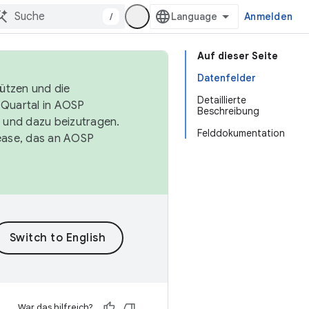
/
Anmelden
Auf dieser Seite
Datenfelder
tützen und die
Detaillierte
. Quartal in AOSP
Beschreibung
 und dazu beizutragen.
Felddokumentation
ease, das an AOSP
War das hilfreich?