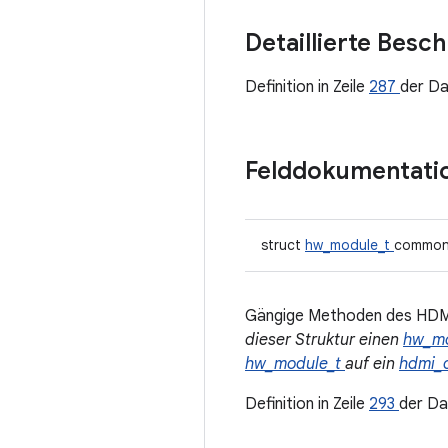
Detaillierte Besc
Definition in Zeile
287
der Da
Felddokumentati
struct
hw_module_t
commo
Gängige Methoden des HD
dieser Struktur einen
hw_m
hw_module_t
auf ein
hdmi_
Definition in Zeile
293
der Da