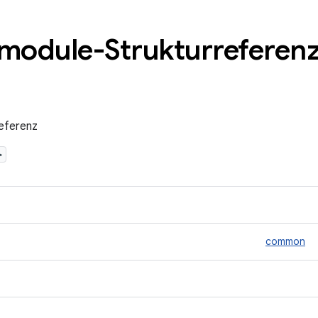
module-Strukturreferen
eferenz
>
common