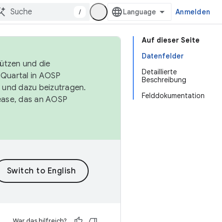
/
Anmelden
Auf dieser Seite
Datenfelder
tützen und die
Detaillierte
. Quartal in AOSP
Beschreibung
 und dazu beizutragen.
Felddokumentation
ease, das an AOSP
War das hilfreich?