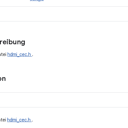
hreibung
atei
hdmi_cec.h
.
on
atei
hdmi_cec.h
.