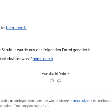
atei
hdmi_cec.h
 Struktur wurde aus der folgenden Datei generiert:
/include/hardware/
hdmi_cec.h
War das hilfreich?
r Seite unterliegen den Lizenzen wie im Abschnitt
Inhaltslizenz
beschrieben
r seinen Tochtergesellschaften.