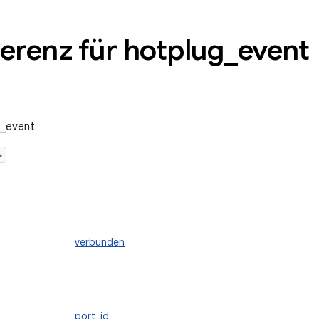
ferenz für hotplug
_
event
g_event
>
verbunden
port_id