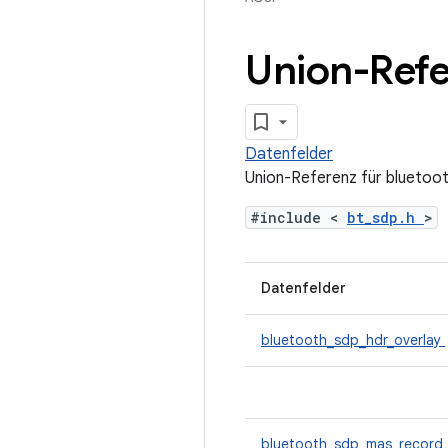
Union-Refe
Datenfelder
Union-Referenz für bluetoo
#include <
bt_sdp.h
>
Datenfelder
bluetooth_sdp_hdr_overlay
bluetooth_sdp_mas_record