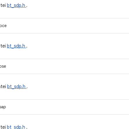
tei
bt_sdp.h
.
pce
tei
bt_sdp.h
.
pse
atei
bt_sdp.h
.
sap
tei
bt_sdp.h
.