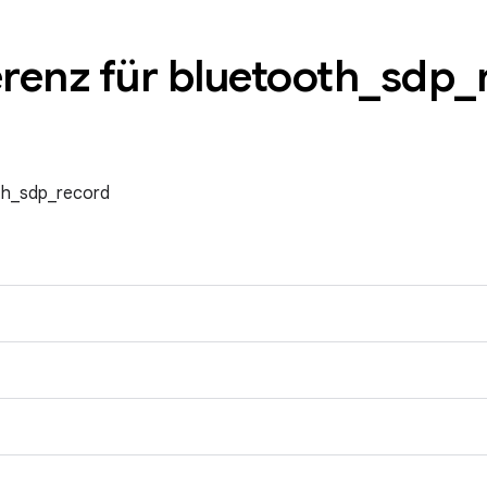
renz für bluetooth
_
sdp
_
th_sdp_record