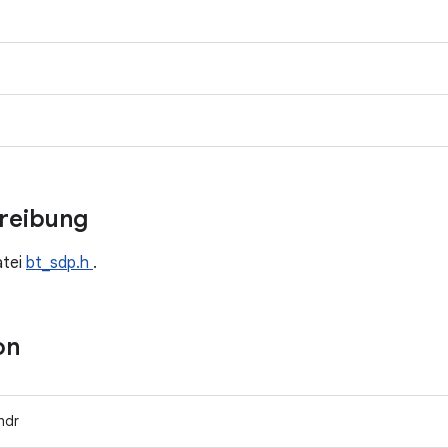
hreibung
atei
bt_sdp.h
.
on
hdr