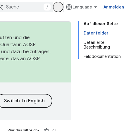
/
Anmelden
Auf dieser Seite
Datenfelder
tützen und die
Detaillierte
. Quartal in AOSP
Beschreibung
 und dazu beizutragen.
Felddokumentation
ease, das an AOSP
War das hilfreich?