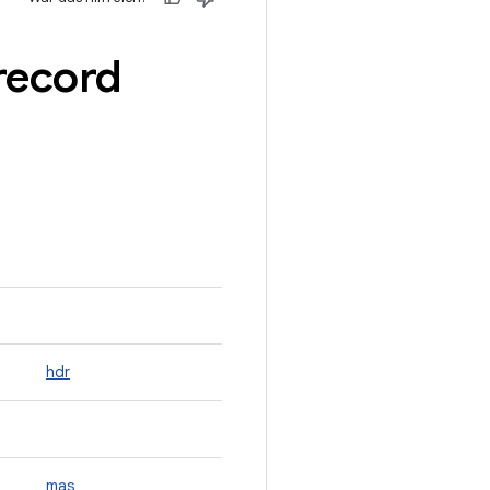
record
hdr
mas