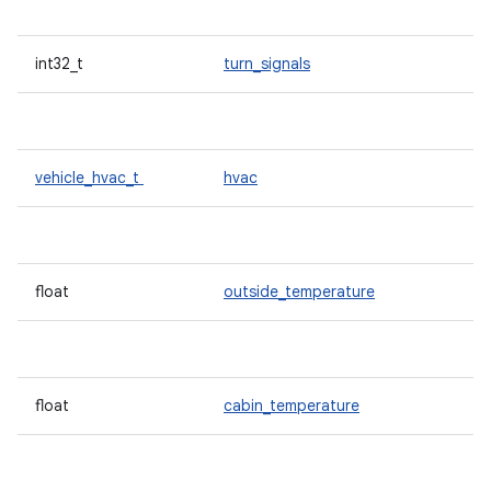
int32_t
turn_signals
vehicle_hvac_t
hvac
float
outside_temperature
float
cabin_temperature