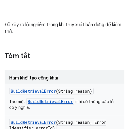
Đã xảy ra lỗi nghiêm trọng khi truy xuất bản dựng để kiểm
thử.
Tóm tắt
Hàm khởi tạo công khai
Build
Retrieval
Error
(String reason)
BuildRetrievalError
Tạo một
mới có thông báo lỗi
có ý nghĩa.
Build
Retrieval
Error
(String reason
,
Error
Identifier error
Id)