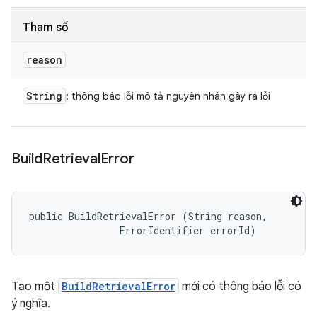
Tham số
reason
String
: thông báo lỗi mô tả nguyên nhân gây ra lỗi
Build
Retrieval
Error
public BuildRetrievalError (String reason, 

                ErrorIdentifier errorId)
Tạo một
BuildRetrievalError
mới có thông báo lỗi có
ý nghĩa.