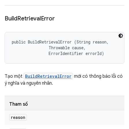
Build
Retrieval
Error
public BuildRetrievalError (String reason, 

                Throwable cause, 

                ErrorIdentifier errorId)
Tạo một
BuildRetrievalError
mới có thông báo lỗi có
ý nghĩa và nguyên nhân.
Tham số
reason