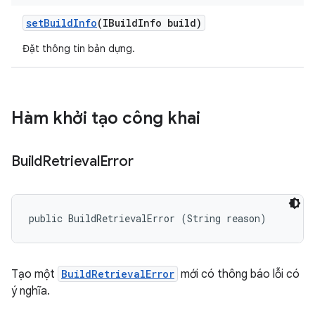
set
Build
Info
(IBuild
Info build)
Đặt thông tin bản dựng.
Hàm khởi tạo công khai
Build
Retrieval
Error
public BuildRetrievalError (String reason)
Tạo một
BuildRetrievalError
mới có thông báo lỗi có
ý nghĩa.