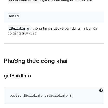
build
IBuild
Info
: thông tin chi tiết về bản dựng mà bạn đã
cố gắng truy xuất
Phương thức công khai
get
Build
Info
public IBuildInfo getBuildInfo ()