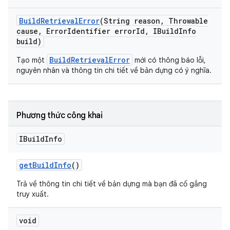
Build
Retrieval
Error
(String reason
,
Throwable
cause
,
Error
Identifier error
Id
,
IBuild
Info
build)
BuildRetrievalError
Tạo một
mới có thông báo lỗi,
nguyên nhân và thông tin chi tiết về bản dựng có ý nghĩa.
Phương thức công khai
IBuild
Info
get
Build
Info
()
Trả về thông tin chi tiết về bản dựng mà bạn đã cố gắng
truy xuất.
void