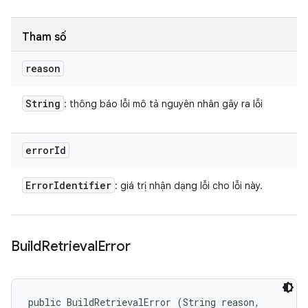
Tham số
reason
String
: thông báo lỗi mô tả nguyên nhân gây ra lỗi
error
Id
Error
Identifier
: giá trị nhận dạng lỗi cho lỗi này.
Build
Retrieval
Error
public BuildRetrievalError (String reason, 
