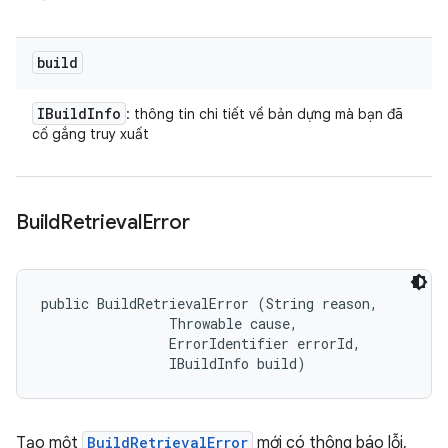
build
IBuild
Info
: thông tin chi tiết về bản dựng mà bạn đã
cố gắng truy xuất
Build
Retrieval
Error
public BuildRetrievalError (String reason, 

                Throwable cause, 

                ErrorIdentifier errorId, 

                IBuildInfo build)
Tạo một
BuildRetrievalError
mới có thông báo lỗi,