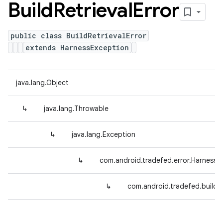
Build
Retrieval
Error
public class BuildRetrievalError
extends HarnessException
java.lang.Object
↳
java.lang.Throwable
↳
java.lang.Exception
↳
com.android.tradefed.error.HarnessE
↳
com.android.tradefed.build.B