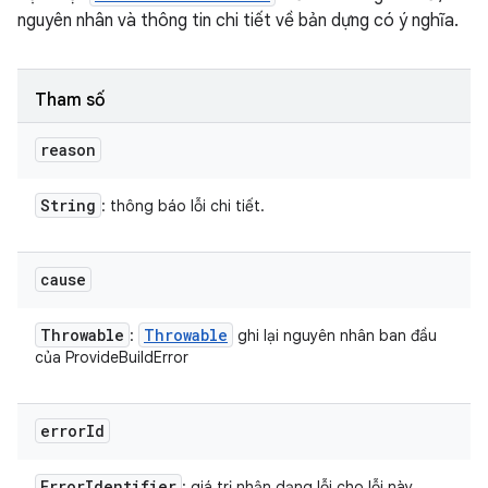
nguyên nhân và thông tin chi tiết về bản dựng có ý nghĩa.
Tham số
reason
String
: thông báo lỗi chi tiết.
cause
Throwable
Throwable
:
ghi lại nguyên nhân ban đầu
của ProvideBuildError
error
Id
Error
Identifier
: giá trị nhận dạng lỗi cho lỗi này.