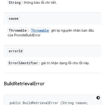
String
: thông báo lỗi chi tiết.
cause
Throwable
Throwable
:
ghi lại nguyên nhân ban đầu
của ProvideBuildError
error
Id
Error
Identifier
: giá trị nhận dạng lỗi cho lỗi này.
Build
Retrieval
Error
public BuildRetrievalError (String reason, 
