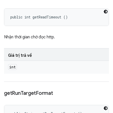
public int getReadTimeout ()
Nhận thời gian chờ đọc http.
Giá trị trả về
int
get
Run
Target
Format