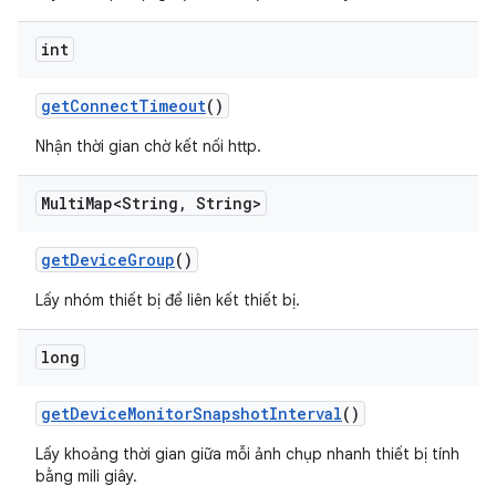
int
get
Connect
Timeout
()
Nhận thời gian chờ kết nối http.
Multi
Map<String
,
String>
get
Device
Group
()
Lấy nhóm thiết bị để liên kết thiết bị.
long
get
Device
Monitor
Snapshot
Interval
()
Lấy khoảng thời gian giữa mỗi ảnh chụp nhanh thiết bị tính
bằng mili giây.