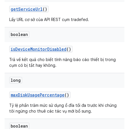
get
Service
Url
()
Lấy URL cơ sở của API REST cụm tradefed.
boolean
is
Device
Monitor
Disabled
()
Trả về kết quả cho biết tính năng báo cáo thiết bị trong
cụm có bị tắt hay không.
long
max
Disk
Usage
Percentage
()
Tỷ lệ phần trăm mức sử dụng ổ đĩa tối đa trước khi chúng
tôi ngừng cho thuê các tác vụ mới bổ sung.
boolean