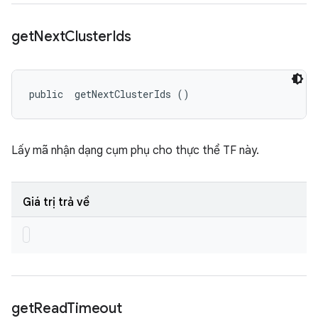
get
Next
Cluster
Ids
public 
 getNextClusterIds ()
Lấy mã nhận dạng cụm phụ cho thực thể TF này.
Giá trị trả về
get
Read
Timeout