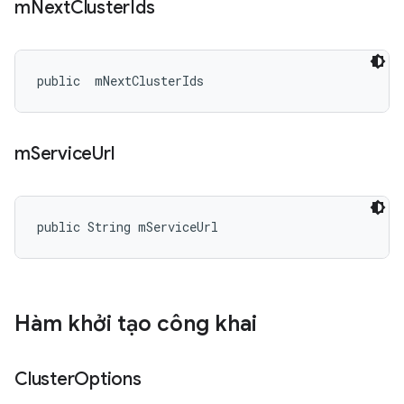
m
Next
Cluster
Ids
public 
 mNextClusterIds
m
Service
Url
public String mServiceUrl
Hàm khởi tạo công khai
Cluster
Options