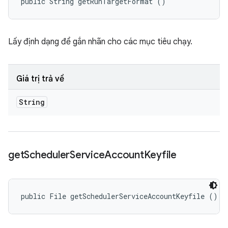
public String getRunTargetFormat ()
Lấy định dạng để gắn nhãn cho các mục tiêu chạy.
Giá trị trả về
String
get
Scheduler
Service
Account
Keyfile
public File getSchedulerServiceAccountKeyfile ()