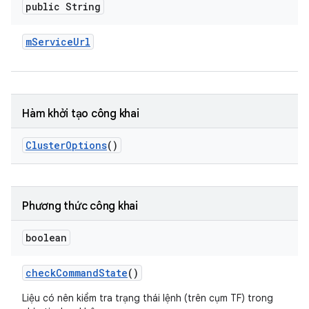
public String
m
Service
Url
Hàm khởi tạo công khai
Cluster
Options
()
Phương thức công khai
boolean
check
Command
State
()
Liệu có nên kiểm tra trạng thái lệnh (trên cụm TF) trong