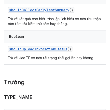
should
Collect
Early
Test
Summary
()
Trả về kết quả cho biết trình lập lịch biểu có nên thu thập
bản tóm tắt kiểm thử sớm hay không.
Boolean
should
Upload
Invocation
Status
()
Trả về việc TF có nên tải trạng thái gọi lên hay không.
Trường
TYPE
_
NAME