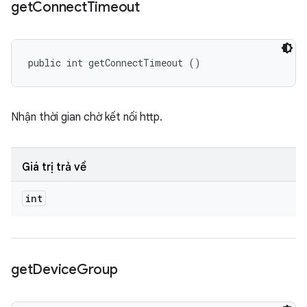
get
Connect
Timeout
public int getConnectTimeout ()
Nhận thời gian chờ kết nối http.
Giá trị trả về
int
get
Device
Group