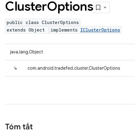
Cluster
Options
public class ClusterOptions
extends Object
implements
IClusterOptions
java.lang.Object
↳
com.android.tradefed.cluster.ClusterOptions
Tóm tắt