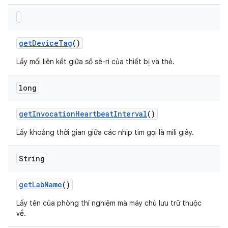
get
Device
Tag
()
Lấy mối liên kết giữa số sê-ri của thiết bị và thẻ.
long
get
Invocation
Heartbeat
Interval
()
Lấy khoảng thời gian giữa các nhịp tim gọi là mili giây.
String
get
Lab
Name
()
Lấy tên của phòng thí nghiệm mà máy chủ lưu trữ thuộc
về.