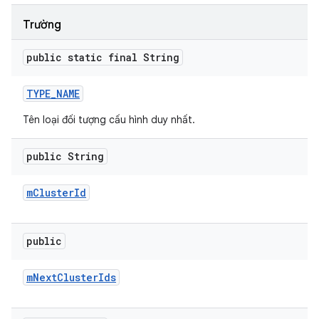
Trường
public static final String
TYPE
_
NAME
Tên loại đối tượng cấu hình duy nhất.
public String
m
Cluster
Id
public
m
Next
Cluster
Ids