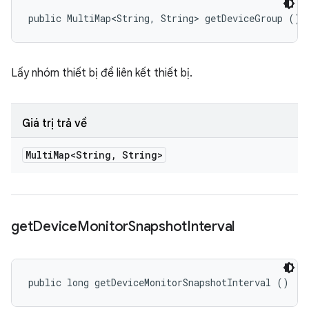
public MultiMap<String, String> getDeviceGroup ()
Lấy nhóm thiết bị để liên kết thiết bị.
Giá trị trả về
Multi
Map<String
,
String>
get
Device
Monitor
Snapshot
Interval
public long getDeviceMonitorSnapshotInterval ()