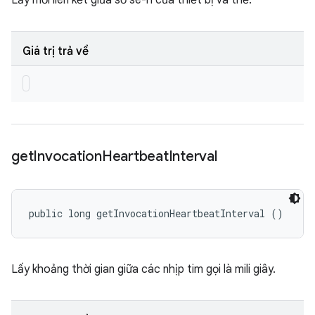
Lấy mối liên kết giữa số sê-ri của thiết bị và thẻ.
Giá trị trả về
get
Invocation
Heartbeat
Interval
public long getInvocationHeartbeatInterval ()
Lấy khoảng thời gian giữa các nhịp tim gọi là mili giây.