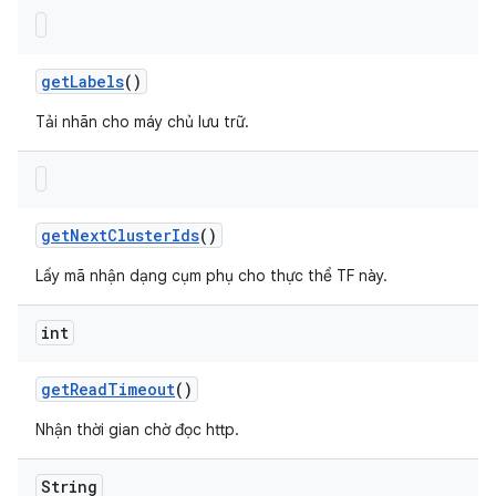
get
Labels
()
Tải nhãn cho máy chủ lưu trữ.
get
Next
Cluster
Ids
()
Lấy mã nhận dạng cụm phụ cho thực thể TF này.
int
get
Read
Timeout
()
Nhận thời gian chờ đọc http.
String