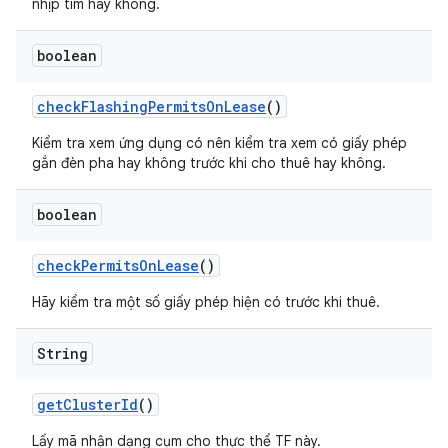
nhịp tim hay không.
boolean
check
Flashing
Permits
On
Lease
()
Kiểm tra xem ứng dụng có nên kiểm tra xem có giấy phép
gắn đèn pha hay không trước khi cho thuê hay không.
boolean
check
Permits
On
Lease
()
Hãy kiểm tra một số giấy phép hiện có trước khi thuê.
String
get
Cluster
Id
()
Lấy mã nhận dạng cụm cho thực thể TF này.