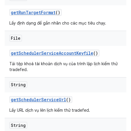
get
Run
Target
Format
()
Lấy định dạng để gắn nhãn cho các mục tiêu chạy.
File
get
Scheduler
Service
Account
Keyfile
()
Tải tệp khoá tài khoản dịch vụ của trình lập lịch kiểm thử
tradefed.
String
get
Scheduler
Service
Url
()
Lấy URL dịch vụ lên lịch kiểm thử tradefed.
String