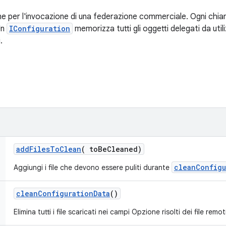
one per l'invocazione di una federazione commerciale. Ogni ch
Un
IConfiguration
memorizza tutti gli oggetti delegati da uti
.
add
Files
To
Clean
(
to
Be
Cleaned)
cleanConfigu
Aggiungi i file che devono essere puliti durante
clean
Configuration
Data
()
Elimina tutti i file scaricati nei campi Opzione risolti dei file remot