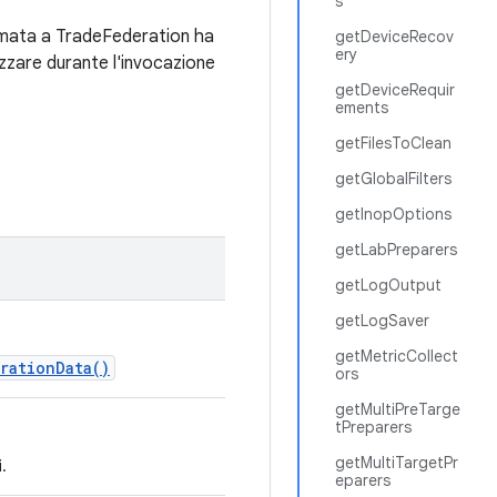
s
iamata a TradeFederation ha
getDeviceRecov
ery
lizzare durante l'invocazione
getDeviceRequir
ements
getFilesToClean
getGlobalFilters
getInopOptions
getLabPreparers
getLogOutput
getLogSaver
getMetricCollect
rationData()
ors
getMultiPreTarge
tPreparers
getMultiTargetPr
i.
eparers