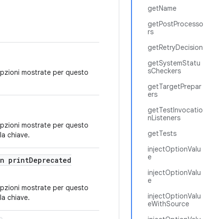
getName
getPostProcesso
rs
getRetryDecision
getSystemStatu
sCheckers
 opzioni mostrate per questo
getTargetPrepar
ers
getTestInvocatio
nListeners
 opzioni mostrate per questo
getTests
la chiave.
injectOptionValu
e
n print
Deprecated
injectOptionValu
e
 opzioni mostrate per questo
injectOptionValu
la chiave.
eWithSource