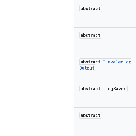
abstract
abstract
abstract
ILeveled
Log
Output
abstract ILog
Saver
abstract