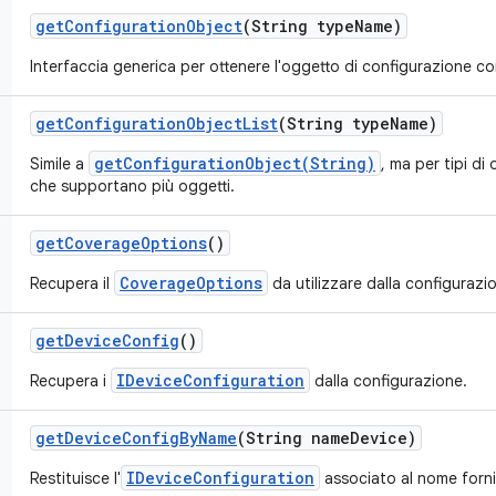
get
Configuration
Object
(String type
Name)
Interfaccia generica per ottenere l'oggetto di configurazione con
get
Configuration
Object
List
(String type
Name)
getConfigurationObject(String)
Simile a
, ma per tipi di
che supportano più oggetti.
get
Coverage
Options
()
CoverageOptions
Recupera il
da utilizzare dalla configurazi
get
Device
Config
()
IDeviceConfiguration
Recupera i
dalla configurazione.
get
Device
Config
By
Name
(String name
Device)
IDeviceConfiguration
Restituisce l'
associato al nome fornit