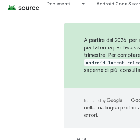
Documenti
Android Code Sear
A partire dal 2026, per a
piattaforma per l'ecos
trimestre. Per compilare
android-latest-rele
saperne di più, consult
Goo
nella tua lingua preferi
errori.
AOSP