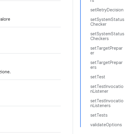
rs
setRetryDecision
valore
setSystemStatus
Checker
setSystemStatus
Checkers
setTargetPrepar
er
setTargetPrepar
ers
zione.
setTest
setTestInvocatio
nListener
setTestInvocatio
nListeners
setTests
validateOptions