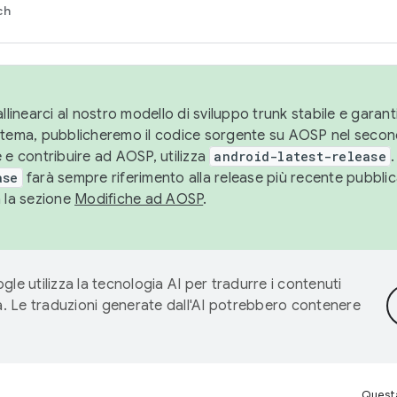
ch
llinearci al nostro modello di sviluppo trunk stabile e garantir
istema, pubblicheremo il codice sorgente su AOSP nel secon
 e contribuire ad AOSP, utilizza
android-latest-release
.
ase
farà sempre riferimento alla release più recente pubbli
a la sezione
Modifiche ad AOSP
.
gle utilizza la tecnologia AI per tradurre i contenuti
ta. Le traduzioni generate dall'AI potrebbero contenere
Questa