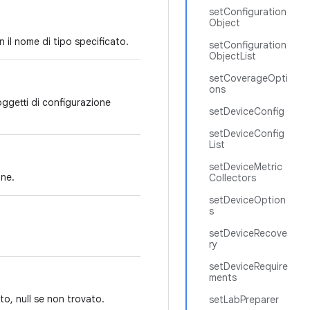
setConfiguration
Object
 il nome di tipo specificato.
setConfiguration
ObjectList
setCoverageOpti
ons
 oggetti di configurazione
setDeviceConfig
setDeviceConfig
List
setDeviceMetric
one.
Collectors
setDeviceOption
s
setDeviceRecove
ry
setDeviceRequire
ments
o, null se non trovato.
setLabPreparer