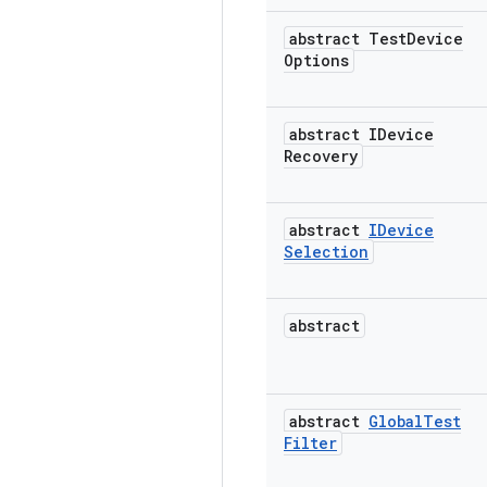
abstract Test
Device
Options
abstract IDevice
Recovery
abstract
IDevice
Selection
abstract
abstract
Global
Test
Filter