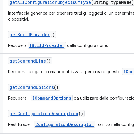
get
All
Configuration
Objects
Of
Type
(String type
Name)
Interfaccia generica per ottenere tutti gli oggetti di un determina
dispositivi.
get
Build
Provider
()
IBuildProvider
Recupera
dalla configurazione.
get
Command
Line
()
ICon
Recupera la riga di comando utilizzata per creare questo
get
Command
Options
()
ICommandOptions
Recupera il
da utilizzare dalla configurazi
get
Configuration
Description
()
ConfigurationDescriptor
Restituisce il
fornito nella confi