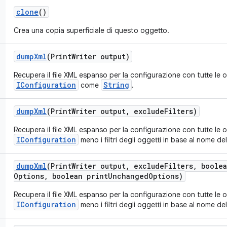
clone
()
Crea una copia superficiale di questo oggetto.
dump
Xml
(Print
Writer output)
Recupera il file XML espanso per la configurazione con tutte le
IConfiguration
String
come
.
dump
Xml
(Print
Writer output
,
exclude
Filters)
Recupera il file XML espanso per la configurazione con tutte le
IConfiguration
meno i filtri degli oggetti in base al nome del
dump
Xml
(Print
Writer output
,
exclude
Filters
,
boolea
Options
,
boolean print
Unchanged
Options)
Recupera il file XML espanso per la configurazione con tutte le
IConfiguration
meno i filtri degli oggetti in base al nome del