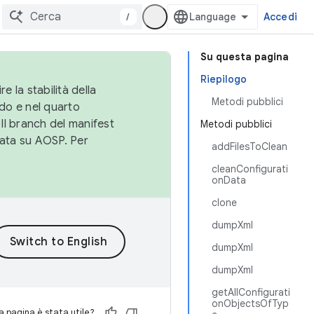
/
Accedi
Su questa pagina
Riepilogo
e la stabilità della
Metodi pubblici
do e nel quarto
 Il branch del manifest
Metodi pubblici
cata su AOSP. Per
addFilesToClean
cleanConfigurati
onData
clone
dumpXml
dumpXml
dumpXml
getAllConfigurati
onObjectsOfTyp
 pagina è stata utile?