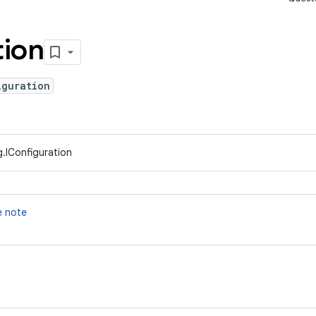
tion
iguration
.IConfiguration
te note