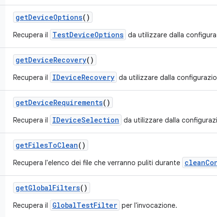
get
Device
Options
()
TestDeviceOptions
Recupera il
da utilizzare dalla configur
get
Device
Recovery
()
IDeviceRecovery
Recupera il
da utilizzare dalla configurazi
get
Device
Requirements
()
IDeviceSelection
Recupera il
da utilizzare dalla configuraz
get
Files
To
Clean
()
cleanCo
Recupera l'elenco dei file che verranno puliti durante
get
Global
Filters
()
GlobalTestFilter
Recupera il
per l'invocazione.