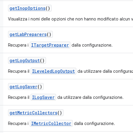
get
Inop
Options
()
Visualizza i nomi delle opzioni che non hanno modificato alcun 
get
Lab
Preparers
()
ITargetPreparer
Recupera i
dalla configurazione.
get
Log
Output
()
ILeveledLogOutput
Recupera il
da utilizzare dalla configura
get
Log
Saver
()
ILogSaver
Recupera il
da utilizzare dalla configurazione.
get
Metric
Collectors
()
IMetricCollector
Recupera i
dalla configurazione.