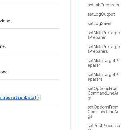
setLabPreparers
setLogOutput
azione.
setLogSaver
setMultiPreTarge
tPreparer
one.
setMultiPreTarge
tPreparers
setMultiTargetPr
eparer
ione.
setMultiTargetPr
eparers
setOptionsFrom
CommandLineAr
nfigurationData()
gs
setOptionsFrom
CommandLineAr
gs
setPostProcesso