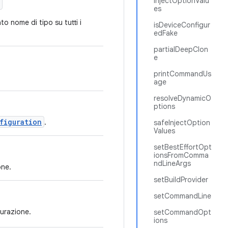
injectOptionValu
es
to nome di tipo su tutti i
isDeviceConfigur
edFake
partialDeepClon
e
printCommandUs
age
resolveDynamicO
ptions
figuration
.
safeInjectOption
Values
setBestEffortOpt
ionsFromComma
ndLineArgs
one.
setBuildProvider
setCommandLine
gurazione.
setCommandOpt
ions