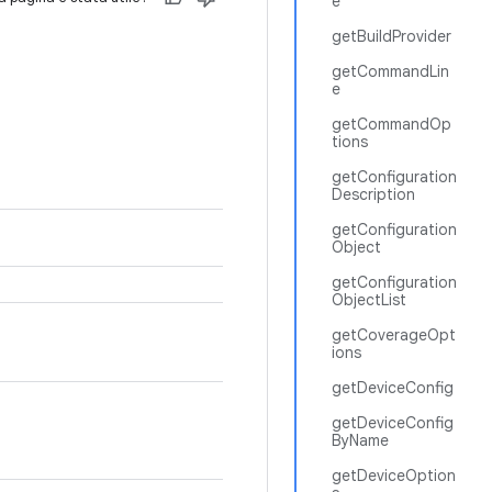
e
getBuildProvider
getCommandLin
e
getCommandOp
tions
getConfiguration
Description
getConfiguration
Object
getConfiguration
ObjectList
getCoverageOpt
ions
getDeviceConfig
getDeviceConfig
ByName
getDeviceOption