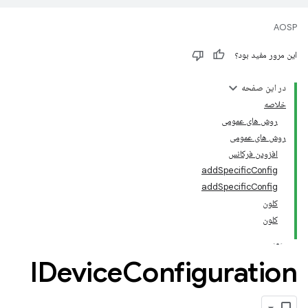
AOSP
این مرور مفید بود؟
در این صفحه
خلاصه
روش های عمومی
روش های عمومی
افزودن فرکانس
addSpecificConfig
addSpecificConfig
کلون
کلون
IDevice
Configuration