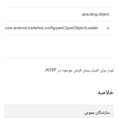
java.lang.object
com.android.tradefed.config.yaml.OpenObjectLoader
↳
لودر برای اشیاء پیش فرض موجود در AOSP.
خلاصه
سازندگان عمومی