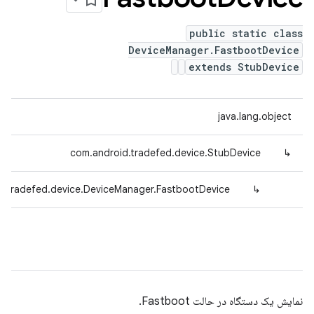
public static class
DeviceManager.FastbootDevice
extends StubDevice
java.lang.object
com.android.tradefed.device.StubDevice
↳
d.tradefed.device.DeviceManager.FastbootDevice
↳
نمایش یک دستگاه در حالت Fastboot.