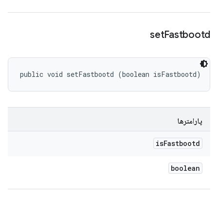
set
Fastbootd
public void setFastbootd (boolean isFastbootd)
پارامترها
is
Fastbootd
boolean