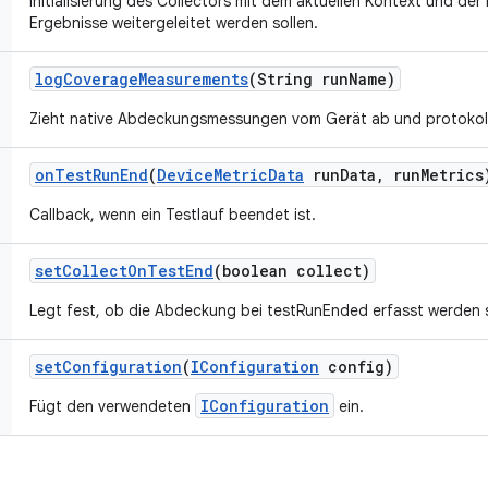
Initialisierung des Collectors mit dem aktuellen Kontext und der
Ergebnisse weitergeleitet werden sollen.
log
Coverage
Measurements
(String run
Name)
Zieht native Abdeckungsmessungen vom Gerät ab und protokolli
on
Test
Run
End
(
Device
Metric
Data
run
Data
,
run
Metrics
Callback, wenn ein Testlauf beendet ist.
set
Collect
On
Test
End
(boolean collect)
Legt fest, ob die Abdeckung bei testRunEnded erfasst werden s
set
Configuration
(
IConfiguration
config)
IConfiguration
Fügt den verwendeten
ein.