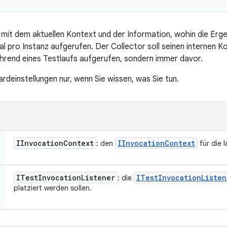
rs mit dem aktuellen Kontext und der Information, wohin die Erg
al pro Instanz aufgerufen. Der Collector soll seinen internen K
 während eines Testlaufs aufgerufen, sondern immer davor.
rdeinstellungen nur, wenn Sie wissen, was Sie tun.
IInvocation
Context
IInvocation
Context
: den
für die 
ITest
Invocation
Listener
ITest
Invocation
Listen
: die
platziert werden sollen.