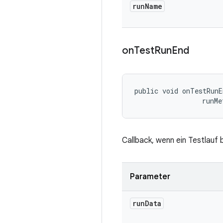
run
Name
on
Test
Run
End
public void onTestRunE
 runMe
Callback, wenn ein Testlauf 
Parameter
run
Data