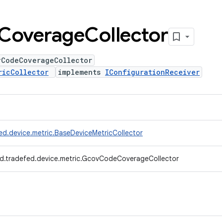
Coverage
Collector
vCodeCoverageCollector
ricCollector
implements
IConfigurationReceiver
ed.device.metric.BaseDeviceMetricCollector
d.tradefed.device.metric.GcovCodeCoverageCollector