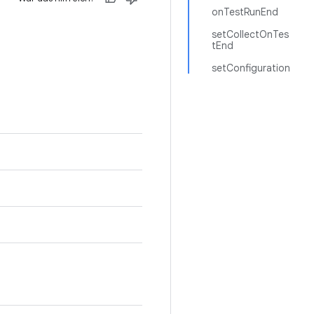
onTestRunEnd
setCollectOnTes
tEnd
setConfiguration