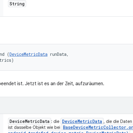
String
nd (
DeviceMetricData
 runData, 

trics)
beendet ist. Jetzt ist es an der Zeit, aufzuräumen.
Device
Metric
Data
Device
Metric
Data
: die
, die die Daten
Base
Device
Metric
Collector
.
o
ist dasselbe Objekt wie bei