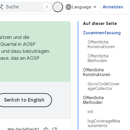
/
Anmelden
Auf dieser Seite
Zusammenfassung
tützen und die
Öffentliche
. Quartal in AOSP
Konstruktoren
 und dazu beizutragen.
Öffentliche
ease, das an AOSP
Methoden
Öffentliche
Konstruktoren
GcovCodeCover
ageCollector
Öffentliche
Methoden
init
logCoverageMea
surements
War das hilfreich?