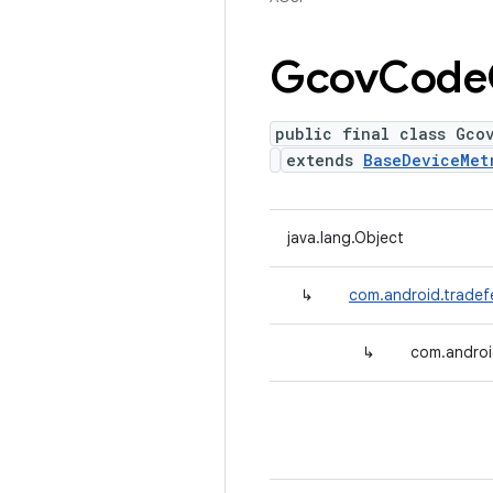
Gcov
Code
public final class Gco
extends
BaseDeviceMet
java.lang.Object
↳
com.android.tradef
↳
com.androi