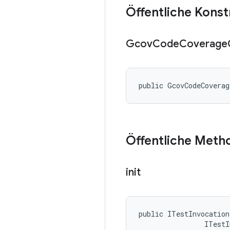
Öffentliche Kons
Gcov
Code
Coverage
public GcovCodeCoverag
Öffentliche Meth
init
public ITestInvocation
                ITestI