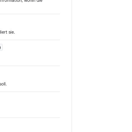
 Information, wohin die
ert sie.
)
oll.