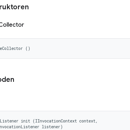
truktoren
Collector
eCollector ()
oden
Listener init (IInvocationContext context, 

nvocationListener listener)