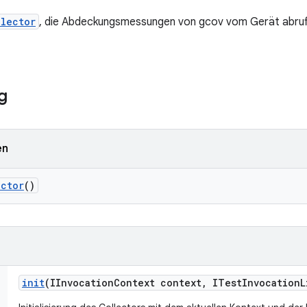
llector
, die Abdeckungsmessungen von gcov vom Gerät abruft
g
en
ector
()
init
(IInvocation
Context context
,
ITest
Invocation
L