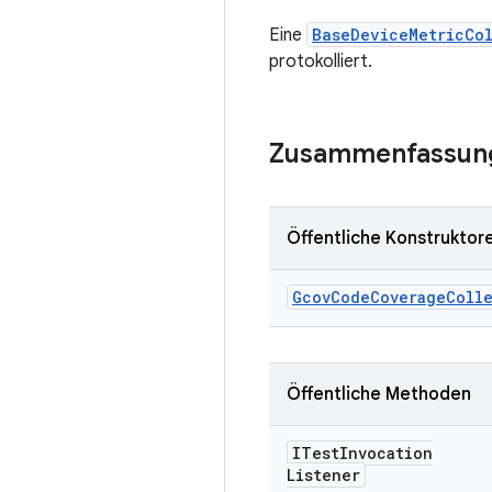
Eine
BaseDeviceMetricCo
protokolliert.
Zusammenfassun
Öffentliche Konstruktor
Gcov
Code
Coverage
Coll
Öffentliche Methoden
ITest
Invocation
Listener