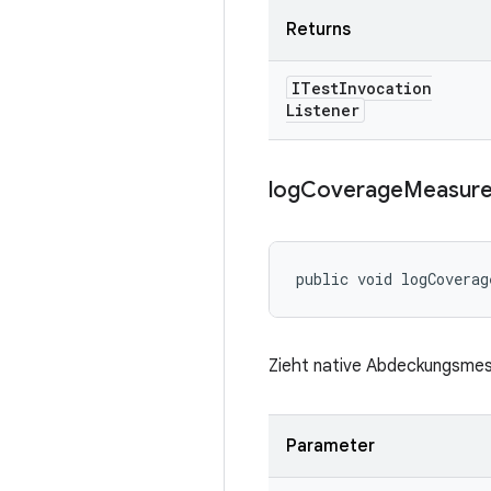
Returns
ITest
Invocation
Listener
log
Coverage
Measur
public void logCoverag
Zieht native Abdeckungsmess
Parameter