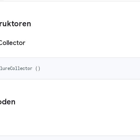
truktoren
Collector
ilureCollector ()
oden