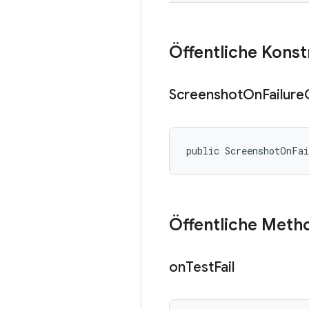
Öffentliche Kons
Screenshot
On
Failure
public ScreenshotOnFa
Öffentliche Meth
on
Test
Fail