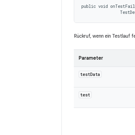
public void onTestFai
                TestDe
Rückruf, wenn ein Testlauf f
Parameter
test
Data
test