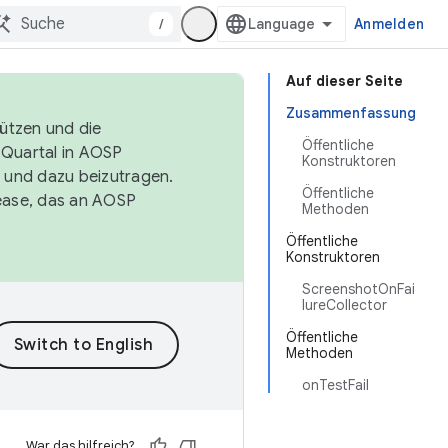
/
Anmelden
Auf dieser Seite
Zusammenfassung
tützen und die
Öffentliche
. Quartal in AOSP
Konstruktoren
 und dazu beizutragen.
Öffentliche
ease, das an AOSP
Methoden
Öffentliche
Konstruktoren
ScreenshotOnFai
lureCollector
Öffentliche
Methoden
onTestFail
War das hilfreich?