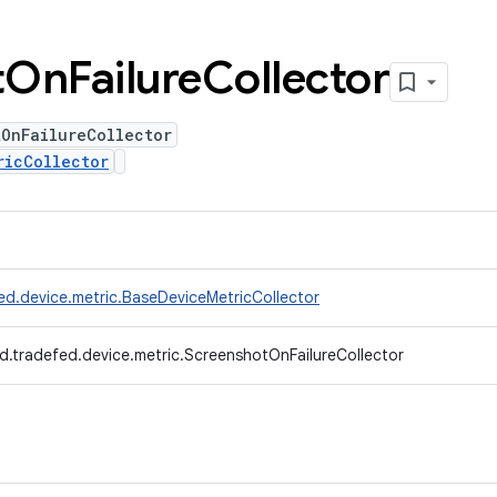
t
On
Failure
Collector
tOnFailureCollector
ricCollector
ed.device.metric.BaseDeviceMetricCollector
d.tradefed.device.metric.ScreenshotOnFailureCollector