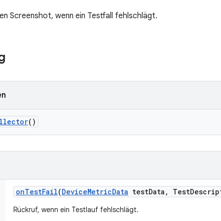
nen Screenshot, wenn ein Testfall fehlschlägt.
g
en
llector
()
on
Test
Fail
(
Device
Metric
Data
test
Data
,
Test
Descrip
Rückruf, wenn ein Testlauf fehlschlägt.