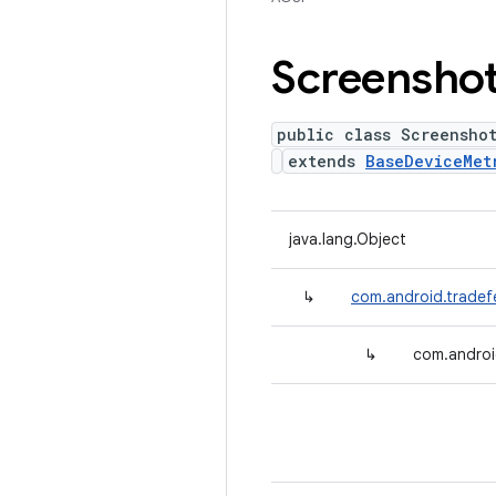
Screensho
public class Screensho
extends
BaseDeviceMet
java.lang.Object
↳
com.android.tradef
↳
com.androi