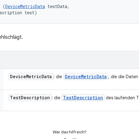
l (
DeviceMetricData
 testData, 

scription test)
ehlschlägt.
Device
Metric
Data
Device
Metric
Data
: die
, die die Daten 
Test
Description
Test
Description
: die
des laufenden Te
War das hilfreich?