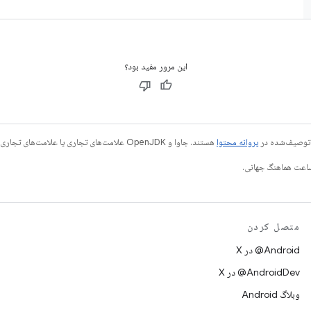
این مرور مفید بود؟
ی توصیف‌شده در
پروانه محتوا
هستند. جاوا و OpenJDK علامت‌های تجاری یا علامت‌های تجاری ثبت‌شده Oracle و/یا وابسته‌های آن هستند.
متصل کردن
‫‎@Android در X
‫‎@AndroidDev در X
وبلاگ Android