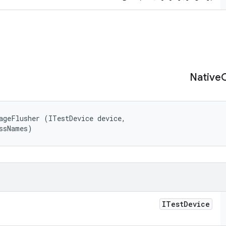
Native
ageFlusher (ITestDevice device, 

ssNames)
ITest
Device