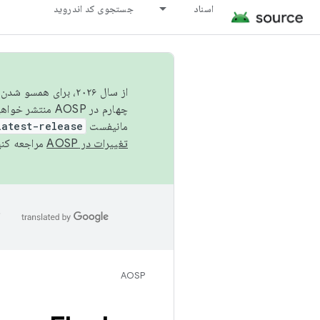
اسناد
جستجوی کد اندروید
از سال ۲۰۲۶، برای ه
چهارم در AOSP منتشر خواهیم کرد. برای ساخت و مشارکت در AOSP،
مانیفست
latest-release
تغییرات در AOSP
مراجعه کنی
ا
AOSP