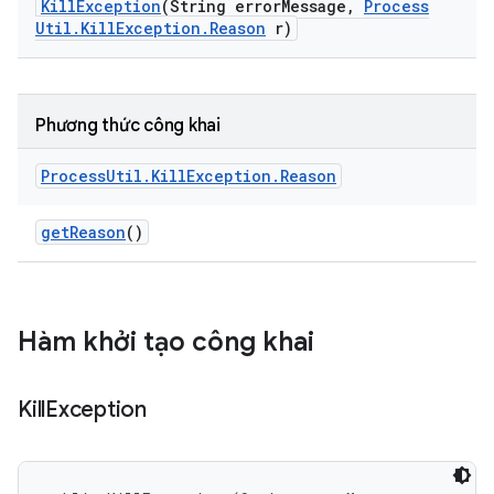
Kill
Exception
(String error
Message
,
Process
Util
.
Kill
Exception
.
Reason
r)
Phương thức công khai
Process
Util
.
Kill
Exception
.
Reason
get
Reason
()
Hàm khởi tạo công khai
Kill
Exception