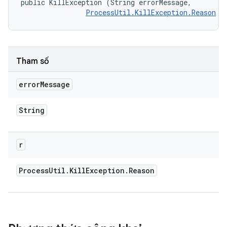
public KillException (String errorMessage, 

ProcessUtil.KillException.Reason
 r
Tham số
error
Message
String
r
Process
Util
.
Kill
Exception
.
Reason