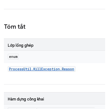
Tóm tắt
Lớp lồng ghép
enum
Process
Util
.
Kill
Exception
.
Reason
Hàm dựng công khai