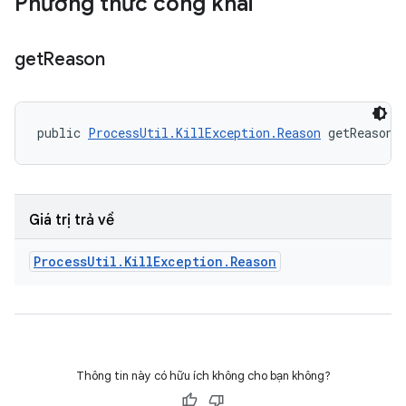
Phương thức công khai
get
Reason
public 
ProcessUtil.KillException.Reason
 getReason 
Giá trị trả về
Process
Util
.
Kill
Exception
.
Reason
Thông tin này có hữu ích không cho bạn không?