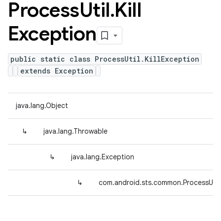
Process
Util
.
Kill
Exception
public static class ProcessUtil.KillException
extends Exception
java.lang.Object
↳
java.lang.Throwable
↳
java.lang.Exception
↳
com.android.sts.common.ProcessUtil.