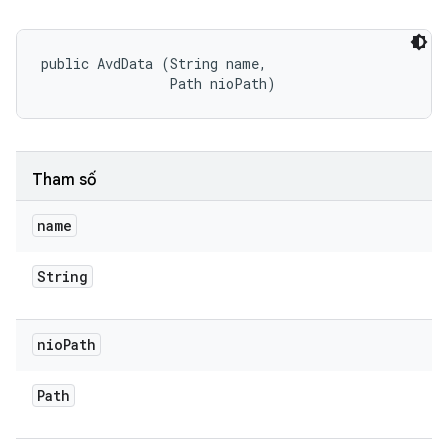
public AvdData (String name, 

                Path nioPath)
Tham số
name
String
nio
Path
Path