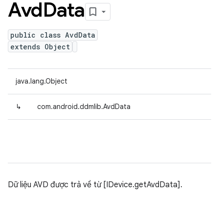
Avd
Data
public class AvdData
extends Object
java.lang.Object
↳
com.android.ddmlib.AvdData
Dữ liệu AVD được trả về từ [IDevice.getAvdData].