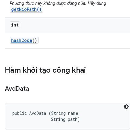
Phương thức này không được dùng nữa. Hãy dùng
getNioPath()
int
hash
Code
()
Hàm khởi tạo công khai
Avd
Data
public AvdData (String name, 

                String path)