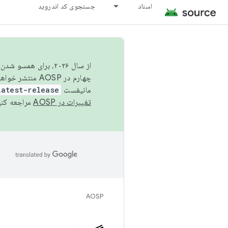
اسناد
جستجوی کد اندروید
از سال ۲۰۲۶، برای ه
چهارم در AOSP منتشر خواهیم کرد. برای ساخت و مشارکت در AOSP،
مانیفست
latest-release
تغییرات در AOSP
مراجعه کنی
ا
AOSP