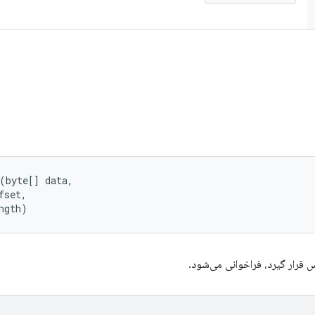
(byte[] data, 

set, 

ngth)
 قرار گیرد، فراخوانی می‌شود.