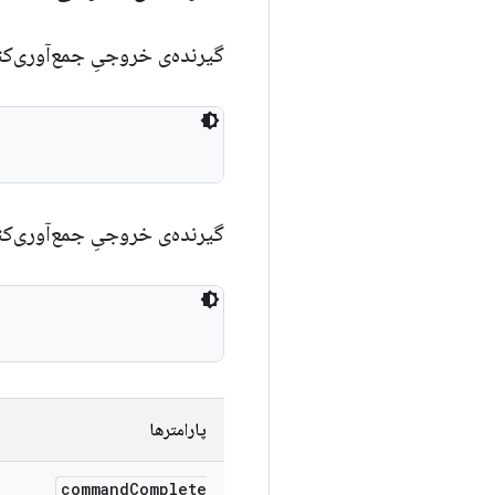
گیرنده‌ی خروجیِ جمع‌آوری‌ک
گیرنده‌ی خروجیِ جمع‌آوری‌ک
پارامترها
command
Complete