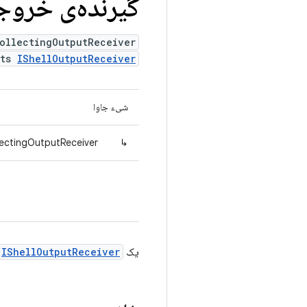
گیرنده‌ی خروجی
ollectingOutputReceiver
nts
IShellOutputReceiver
شیء جاوا
lectingOutputReceiver
↳
یک
IShellOutputReceiver