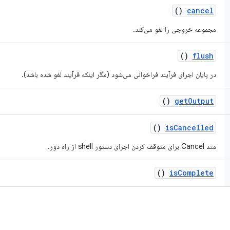
()
cancel
مجموعه خروجی را لغو می‌کند.
()
flush
در پایان اجرای فرآیند فراخوانی می‌شود (مگر اینکه فرآیند لغو شده باشد).
()
get
Output
()
is
Cancelled
متد Cancel برای متوقف کردن اجرای دستور shell از راه دور.
()
is
Complete