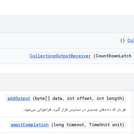
()
Co
Collecting
Output
Receiver
(Count
Down
Latch
add
Output
(byte[] data
,
int offset
,
int length)
هر بار که داده‌های جدیدی در دسترس قرار گیرد، فراخوانی می‌شود.
await
Completion
(long timeout
,
Time
Unit unit)