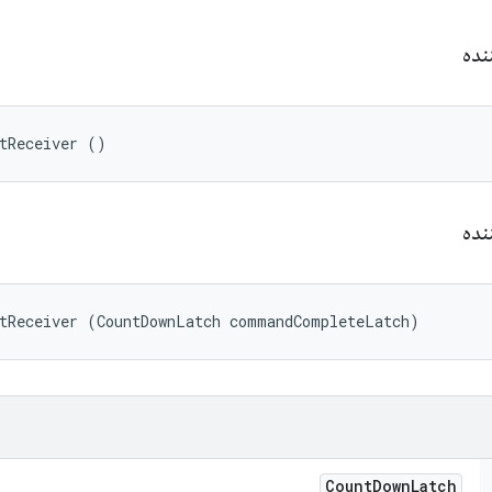
ننده
tReceiver ()
ننده
utReceiver (CountDownLatch commandCompleteLatch)
Count
Down
Latch