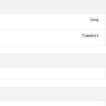
long
Time
Unit