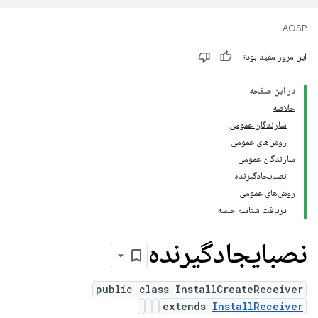
AOSP
این مرور مفید بود؟
در این صفحه
خلاصه
سازندگان عمومی
روش‌های عمومی
سازندگان عمومی
نصبایجادگیرنده
روش‌های عمومی
دریافت شناسه جلسه
نصبایجادگیرنده
public class InstallCreateReceiver
extends
InstallReceiver