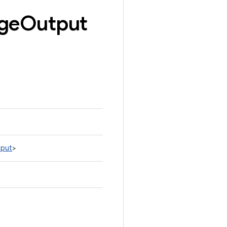
ge
Output
tput
>