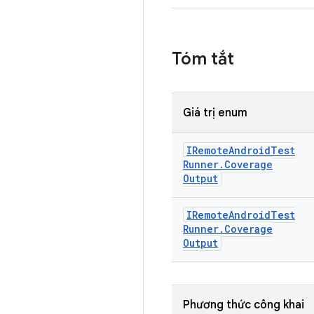
Tóm tắt
Giá trị enum
IRemote
Android
Test
Runner
.
Coverage
Output
IRemote
Android
Test
Runner
.
Coverage
Output
Phương thức công khai