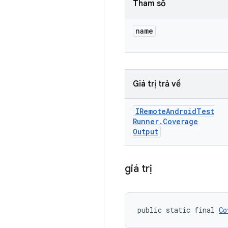
Tham số
name
Giá trị trả về
IRemote
Android
Test
Runner
.
Coverage
Output
giá trị
public static final 
Co