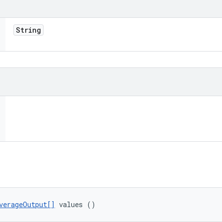
String
verageOutput[]
 values ()