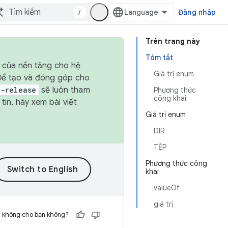
/
Đăng nhập
Trên trang này
Tóm tắt
h của nền tảng cho hệ
Giá trị enum
 Để tạo và đóng góp cho
t-release
sẽ luôn tham
Phương thức
công khai
in, hãy xem bài viết
Giá trị enum
DIR
TỆP
Phương thức công
khai
valueOf
giá trị
h không cho bạn không?