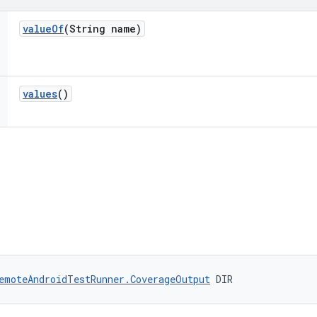
value
Of
(String name)
values
()
emoteAndroidTestRunner.CoverageOutput
 DIR