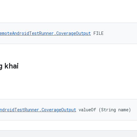
emoteAndroidTestRunner.CoverageOutput
 FILE
 khai
ndroidTestRunner.CoverageOutput
 valueOf (String name)