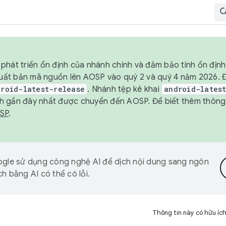
phát triển ổn định của nhánh chính và đảm bảo tính ổn địn
ẽ xuất bản mã nguồn lên AOSP vào quý 2 và quý 4 năm 2026.
droid-latest-release
. Nhánh tệp kê khai
android-lates
h gần đây nhất được chuyển đến AOSP. Để biết thêm thông t
OSP
.
gle sử dụng công nghệ AI để dịch nội dung sang ngôn
h bằng AI có thể có lỗi.
Thông tin này có hữu íc