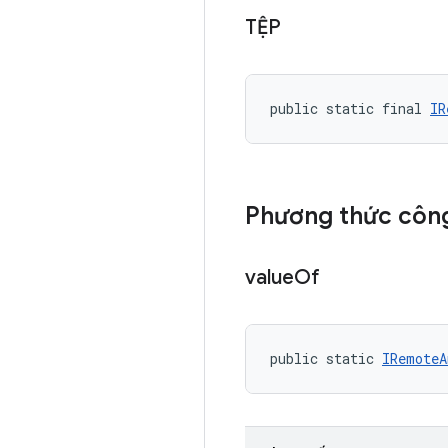
TỆP
public static final 
IR
Phương thức công
value
Of
public static 
IRemoteA