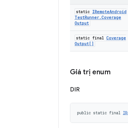
static
IRemote
Android
Test
Runner
.
Coverage
Output
static final
Coverage
Output[]
Giá trị enum
DIR
public static final 
IR