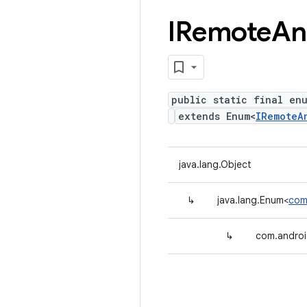
IRemote
An
public static final en
extends Enum<
IRemoteA
java.lang.Object
↳
java.lang.Enum<
com
↳
com.androi