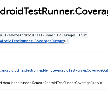
droid
Test
Runner
.
Covera
um IRemoteAndroidTestRunner.CoverageOutput
ndroidTestRunner.CoverageOutput
>
.android.ddmlib.testrunner.IRemoteAndroidTestRunner.CoverageOu
d.ddmlib.testrunner.IRemoteAndroidTestRunner.CoverageOutput