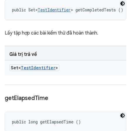
public Set<
TestIdentifier
> getCompletedTests ()
Lấy tập hợp các bài kiểm thử đã hoàn thành.
Giá trị trả về
Set<
Test
Identifier
>
get
Elapsed
Time
public long getElapsedTime ()