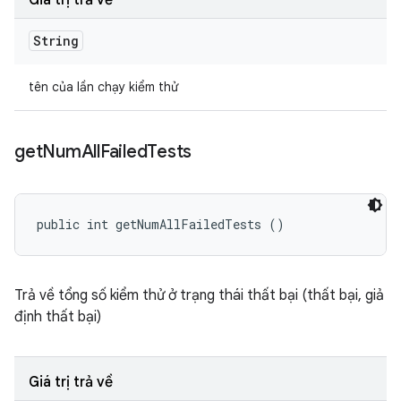
Giá trị trả về
String
tên của lần chạy kiểm thử
get
Num
All
Failed
Tests
public int getNumAllFailedTests ()
Trả về tổng số kiểm thử ở trạng thái thất bại (thất bại, giả
định thất bại)
Giá trị trả về