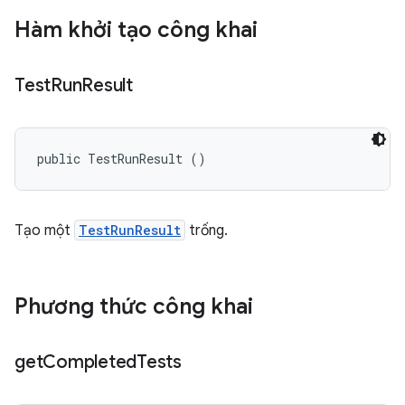
Hàm khởi tạo công khai
Test
Run
Result
public TestRunResult ()
Tạo một
TestRunResult
trống.
Phương thức công khai
get
Completed
Tests