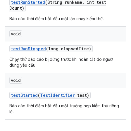
test
Run
Started
(String run
Name
,
int test
Count)
Báo cáo thời điểm bắt đầu một lần chạy kiểm thử.
void
test
Run
Stopped
(long elapsed
Time)
Chạy thử báo cáo bị dừng trước khi hoàn tất do người
dùng yêu cầu.
void
test
Started
(
Test
Identifier
test)
Báo cáo thời điểm bắt đầu một trường hợp kiểm thử riêng
lẻ.