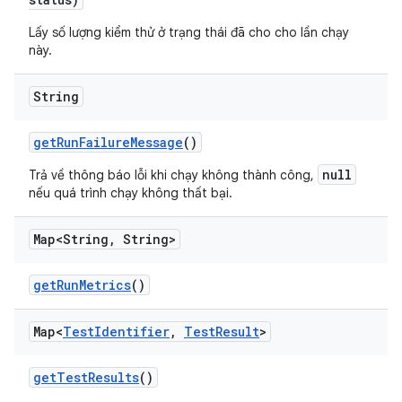
Lấy số lượng kiểm thử ở trạng thái đã cho cho lần chạy
này.
String
get
Run
Failure
Message
()
null
Trả về thông báo lỗi khi chạy không thành công,
nếu quá trình chạy không thất bại.
Map<String
,
String>
get
Run
Metrics
()
Map<
Test
Identifier
,
Test
Result
>
get
Test
Results
()