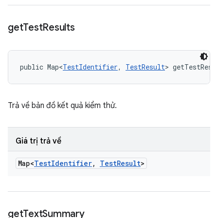
get
Test
Results
public Map<
TestIdentifier
, 
TestResult
> getTestResu
Trả về bản đồ kết quả kiểm thử.
Giá trị trả về
Map<
Test
Identifier
,
Test
Result
>
get
Text
Summary