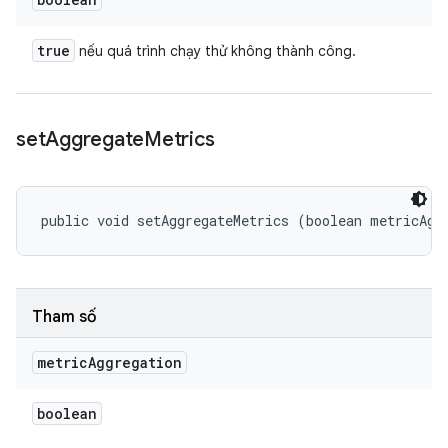
true
nếu quá trình chạy thử không thành công.
set
Aggregate
Metrics
public void setAggregateMetrics (boolean metricAgg
Tham số
metric
Aggregation
boolean