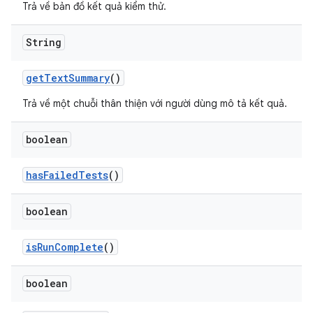
Trả về bản đồ kết quả kiểm thử.
String
get
Text
Summary
()
Trả về một chuỗi thân thiện với người dùng mô tả kết quả.
boolean
has
Failed
Tests
()
boolean
is
Run
Complete
()
boolean