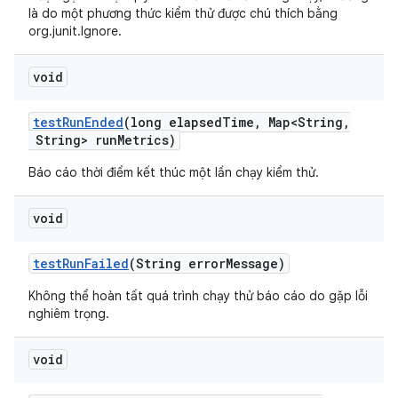
là do một phương thức kiểm thử được chú thích bằng
org.junit.Ignore.
void
test
Run
Ended
(long elapsed
Time
,
Map<String
,
String> run
Metrics)
Báo cáo thời điểm kết thúc một lần chạy kiểm thử.
void
test
Run
Failed
(String error
Message)
Không thể hoàn tất quá trình chạy thử báo cáo do gặp lỗi
nghiêm trọng.
void