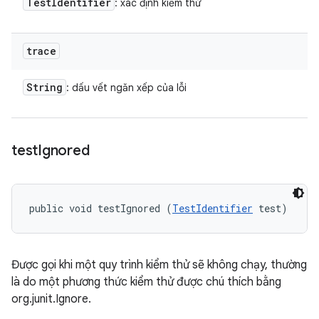
Test
Identifier
: xác định kiểm thử
trace
String
: dấu vết ngăn xếp của lỗi
test
Ignored
public void testIgnored (
TestIdentifier
 test)
Được gọi khi một quy trình kiểm thử sẽ không chạy, thường
là do một phương thức kiểm thử được chú thích bằng
org.junit.Ignore.