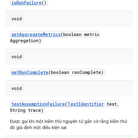
is
Run
Failure
()
void
set
Aggregate
Metrics
(boolean metric
Aggregation)
void
set
Run
Complete
(boolean run
Complete)
void
test
Assumption
Failure
(
Test
Identifier
test
,
String trace)
Được gọi khi một kiểm thử nguyên tử gắn cờ rằng kiểm thử
đó giả định một điều kiện sai