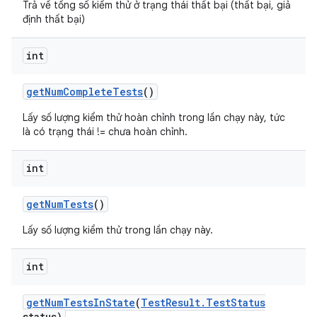
Trả về tổng số kiểm thử ở trạng thái thất bại (thất bại, giả
định thất bại)
int
get
Num
Complete
Tests
()
Lấy số lượng kiểm thử hoàn chỉnh trong lần chạy này, tức
là có trạng thái != chưa hoàn chỉnh.
int
get
Num
Tests
()
Lấy số lượng kiểm thử trong lần chạy này.
int
get
Num
Tests
In
State
(
Test
Result
.
Test
Status
status)