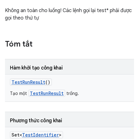
Không an toàn cho luồng! Các lệnh gọi lại test* phải được
gọi theo thứ tự
Tóm tắt
Hàm khởi tạo công khai
Test
Run
Result
()
TestRunResult
Tạo một
trống.
Phương thức công khai
Set<
Test
Identifier
>