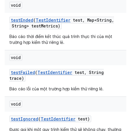
void
test
Ended
(
Test
Identifier
test
,
Map<String
,
String> test
Metrics)
Báo cáo thời điểm kết thúc quá trình thực thi của một
trường hợp kiểm thử riêng lẻ.
void
test
Failed
(
Test
Identifier
test
,
String
trace)
Báo cáo lỗi của một trường hợp kiểm thử riêng lẻ.
void
test
Ignored
(
Test
Identifier
test)
Được gọi khi một quy trình kiểm thử sẽ không chạy, thường