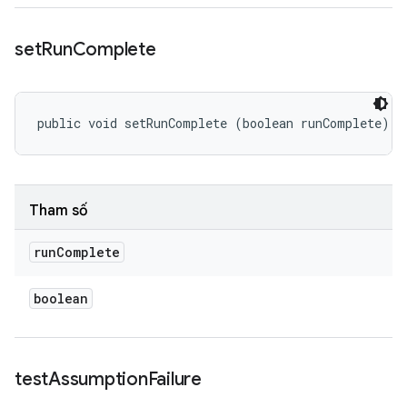
set
Run
Complete
public void setRunComplete (boolean runComplete)
Tham số
run
Complete
boolean
test
Assumption
Failure