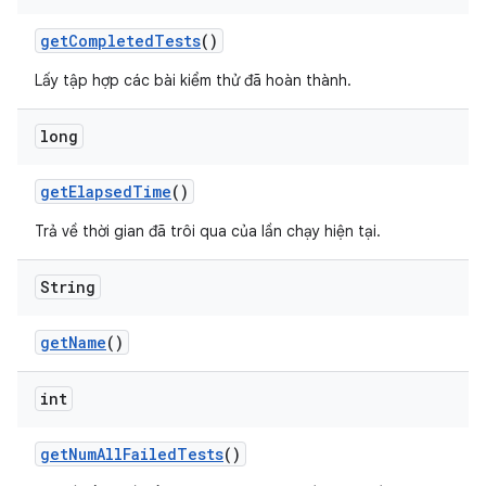
get
Completed
Tests
()
Lấy tập hợp các bài kiểm thử đã hoàn thành.
long
get
Elapsed
Time
()
Trả về thời gian đã trôi qua của lần chạy hiện tại.
String
get
Name
()
int
get
Num
All
Failed
Tests
()