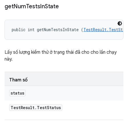
get
Num
Tests
In
State
public int getNumTestsInState (
TestResult.TestStat
Lấy số lượng kiểm thử ở trạng thái đã cho cho lần chạy
này.
Tham số
status
Test
Result
.
Test
Status