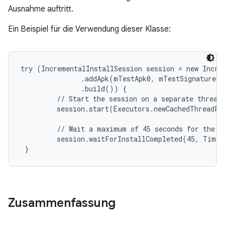
Ausnahme auftritt.
Ein Beispiel für die Verwendung dieser Klasse:
try (IncrementalInstallSession session = new Increm
               .addApk(mTestApk0, mTestSignature0)

               .build()) {

         // Start the session on a separate thread.
         session.start(Executors.newCachedThreadPo
         // Wait a maximum of 45 seconds for the in
         session.waitForInstallCompleted(45, TimeU
 }
Zusammenfassung