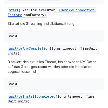
start
(Executor executor
,
IDevice
Connection
.
Factory
con
Factory)
Startet die Streaming-Installationssitzung.
void
wait
For
Any
Completion
(long timeout
,
Time
Unit
units)
Blockiert den aktuellen Thread, bis entweder APK-Daten
auf das Gerät gestreamt wurden oder die Installation
abgeschlossen ist.
void
wait
For
Install
Completed
(long timeout
,
Time
Unit units)