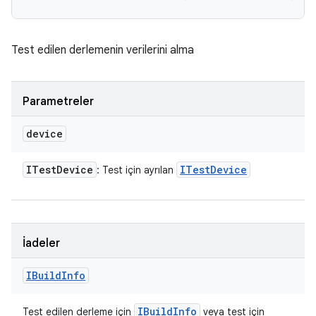
Test edilen derlemenin verilerini alma
Parametreler
device
ITest
Device
ITest
Device
: Test için ayrılan
İadeler
IBuild
Info
IBuild
Info
Test edilen derleme için
veya test için