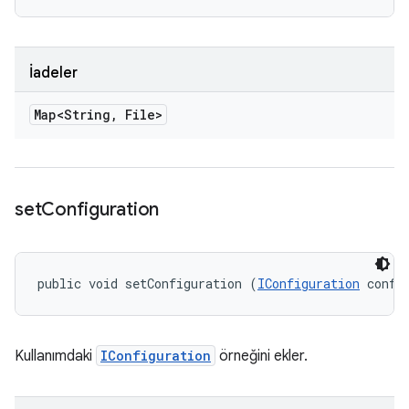
İadeler
Map<String
,
File>
set
Configuration
public void setConfiguration (
IConfiguration
 confi
Kullanımdaki
IConfiguration
örneğini ekler.