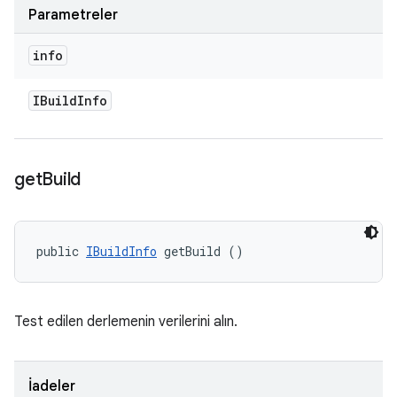
Parametreler
info
IBuild
Info
get
Build
public 
IBuildInfo
 getBuild ()
Test edilen derlemenin verilerini alın.
İadeler