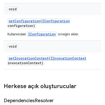
void
set
Configuration
(
IConfiguration
configuration)
IConfiguration
Kullanımdaki
örneğini ekler.
void
set
Invocation
Context
(
IInvocation
Context
invocation
Context)
Herkese açık oluşturucular
Dependencies
Resolver