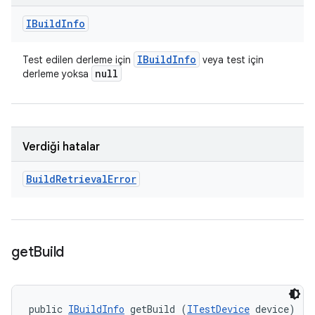
IBuild
Info
IBuild
Info
Test edilen derleme için
veya test için
null
derleme yoksa
Verdiği hatalar
Build
Retrieval
Error
get
Build
public 
IBuildInfo
 getBuild (
ITestDevice
 device)