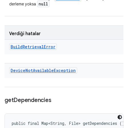
null
derleme yoksa
Verdiği hatalar
Build
Retrieval
Error
Device
Not
Available
Exception
get
Dependencies
public final Map<String, File> getDependencies ()