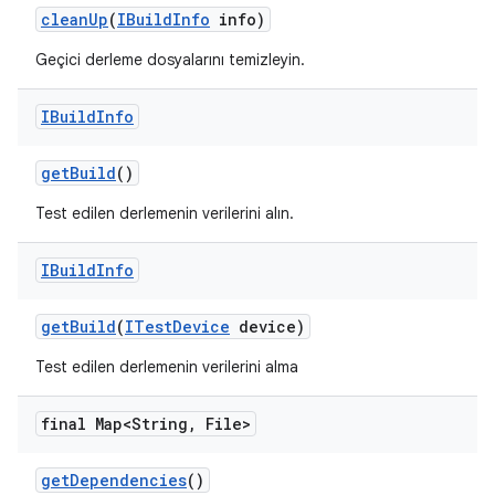
clean
Up
(
IBuild
Info
info)
Geçici derleme dosyalarını temizleyin.
IBuild
Info
get
Build
()
Test edilen derlemenin verilerini alın.
IBuild
Info
get
Build
(
ITest
Device
device)
Test edilen derlemenin verilerini alma
final Map<String
,
File>
get
Dependencies
()