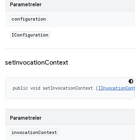
Parametreler
configuration
IConfiguration
set
Invocation
Context
public void setInvocationContext (
IInvocationConte
Parametreler
invocation
Context