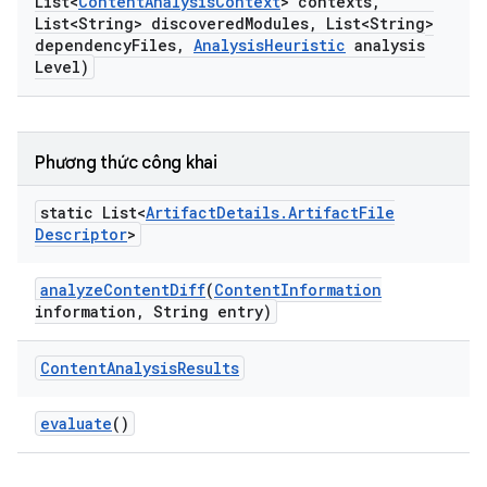
List<
Content
Analysis
Context
> contexts
,
List<String> discovered
Modules
,
List<String>
dependency
Files
,
Analysis
Heuristic
analysis
Level)
Phương thức công khai
static List<
Artifact
Details
.
Artifact
File
Descriptor
>
analyze
Content
Diff
(
Content
Information
information
,
String entry)
Content
Analysis
Results
evaluate
()