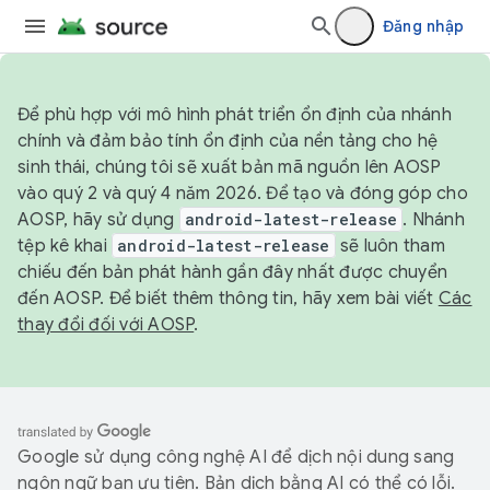
Đăng nhập
Để phù hợp với mô hình phát triển ổn định của nhánh
chính và đảm bảo tính ổn định của nền tảng cho hệ
sinh thái, chúng tôi sẽ xuất bản mã nguồn lên AOSP
vào quý 2 và quý 4 năm 2026. Để tạo và đóng góp cho
AOSP, hãy sử dụng
android-latest-release
. Nhánh
tệp kê khai
android-latest-release
sẽ luôn tham
chiếu đến bản phát hành gần đây nhất được chuyển
đến AOSP. Để biết thêm thông tin, hãy xem bài viết
Các
thay đổi đối với AOSP
.
Google sử dụng công nghệ AI để dịch nội dung sang
ngôn ngữ bạn ưu tiên. Bản dịch bằng AI có thể có lỗi.