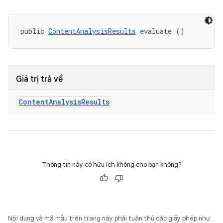
public 
ContentAnalysisResults
 evaluate ()
Giá trị trả về
Content
Analysis
Results
Thông tin này có hữu ích không cho bạn không?
Nội dung và mã mẫu trên trang này phải tuân thủ các giấy phép như