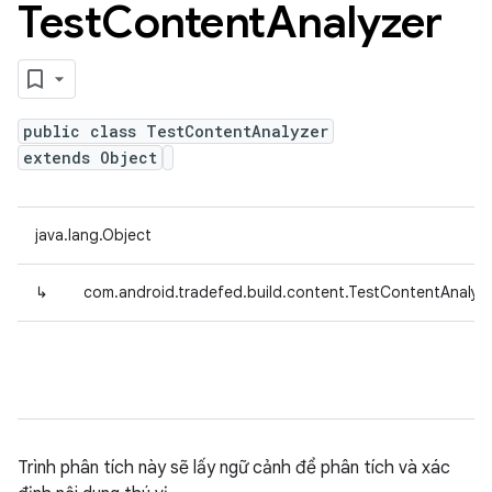
Test
Content
Analyzer
public class TestContentAnalyzer
extends Object
java.lang.Object
↳
com.android.tradefed.build.content.TestContentAnalyz
Trình phân tích này sẽ lấy ngữ cảnh để phân tích và xác