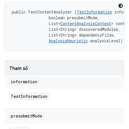
public TestContentAnalyzer (
TestInformation
 inform
                boolean presubmitMode, 

                List<
ContentAnalysisContext
> contex
                List<String> discoveredModules, 

                List<String> dependencyFiles, 

AnalysisHeuristic
 analysisLevel)
Tham số
information
Test
Information
presubmit
Mode